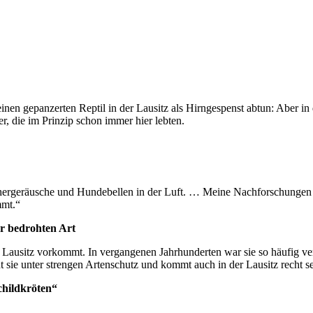
nen gepanzerten Reptil in der Lausitz als Hirngespenst abtun: Aber in 
r, die im Prinzip schon immer hier lebten.
hergeräusche und Hundebellen in der Luft. … Meine Nachforschungen e
mmt.“
r bedrohten Art
r Lausitz vorkommt. In vergangenen Jahrhunderten war sie so häufig ve
t sie unter strengen Artenschutz und kommt auch in der Lausitz recht se
childkröten“