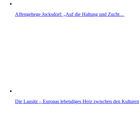
Affengehege Jocksdorf: „Auf die Haltung und Zucht…
Die Lausitz – Europas lebendiges Herz zwischen den Kulturen