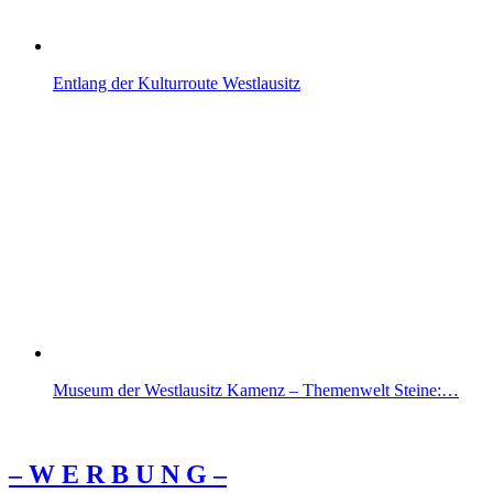
Entlang der Kulturroute Westlausitz
Museum der Westlausitz Kamenz – Themenwelt Steine:…
– W Ε R Β U Ν G –