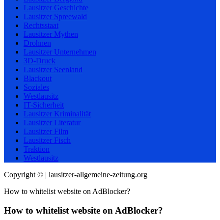
Lausitzer Geschichte
Lausitzer Spreewald
Rechtsstaat
Lausitzer Mythen
Drohnen
Lausitzer Unternehmen
3D-Druck
Lausitzer Seenland
Blackout
Soziales
Westlausitz
IT-Sicherheit
Lausitzer Kriminalität
Lausitzer Literatur
Lausitzer Film
Lausitzer Fisch
Traktion
Westlausitz
Copyright © | lausitzer-allgemeine-zeitung.org
How to whitelist website on AdBlocker?
How to whitelist website on AdBlocker?