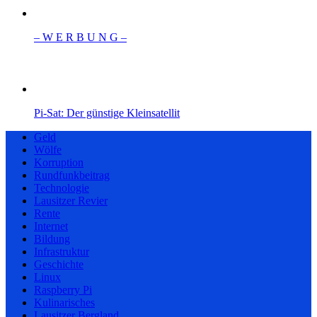
– W Ε R Β U Ν G –
Pi-Sat: Der günstige Kleinsatellit
Geld
Wölfe
Korruption
Rundfunkbeitrag
Technologie
Lausitzer Revier
Rente
Internet
Bildung
Infrastruktur
Geschichte
Linux
Raspberry Pi
Kulinarisches
Lausitzer Bergland