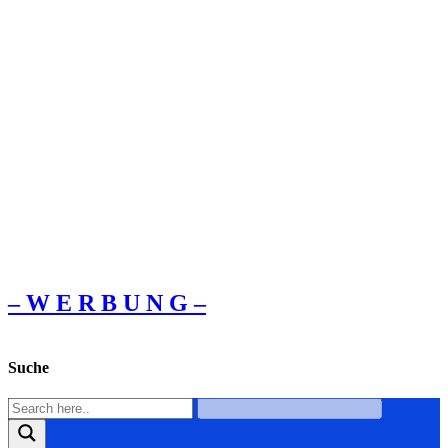
– W Ε R Β U Ν G –
Suche