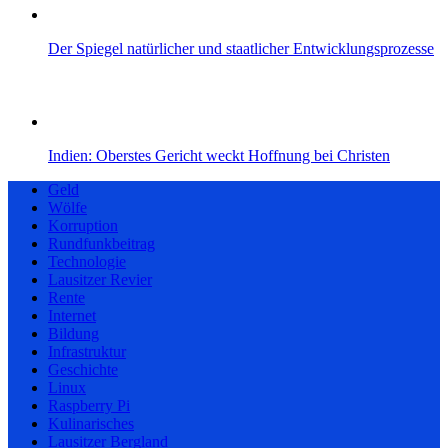
Der Spiegel natürlicher und staatlicher Entwicklungsprozesse
Indien: Oberstes Gericht weckt Hoffnung bei Christen
Geld
Wölfe
Korruption
Rundfunkbeitrag
Technologie
Lausitzer Revier
Rente
Internet
Bildung
Infrastruktur
Geschichte
Linux
Raspberry Pi
Kulinarisches
Lausitzer Bergland