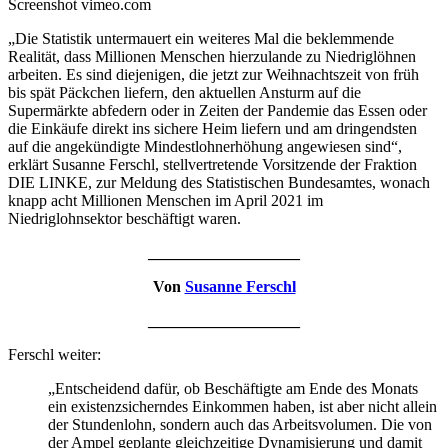
Screenshot vimeo.com
„Die Statistik untermauert ein weiteres Mal die beklemmende
Realität, dass Millionen Menschen hierzulande zu Niedriglöhnen
arbeiten. Es sind diejenigen, die jetzt zur Weihnachtszeit von früh
bis spät Päckchen liefern, den aktuellen Ansturm auf die
Supermärkte abfedern oder in Zeiten der Pandemie das Essen oder
die Einkäufe direkt ins sichere Heim liefern und am dringendsten
auf die angekündigte Mindestlohnerhöhung angewiesen sind“,
erklärt Susanne Ferschl, stellvertretende Vorsitzende der Fraktion
DIE LINKE, zur Meldung des Statistischen Bundesamtes, wonach
knapp acht Millionen Menschen im April 2021 im
Niedriglohnsektor beschäftigt waren.
___________________
Von
Susanne Ferschl
___________________
Ferschl weiter:
„Entscheidend dafür, ob Beschäftigte am Ende des Monats
ein existenzsicherndes Einkommen haben, ist aber nicht allein
der Stundenlohn, sondern auch das Arbeitsvolumen. Die von
der Ampel geplante gleichzeitige Dynamisierung und damit