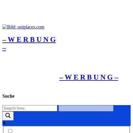
– W Ε R Β U Ν G
–
– W Ε R Β U Ν G –
Suche