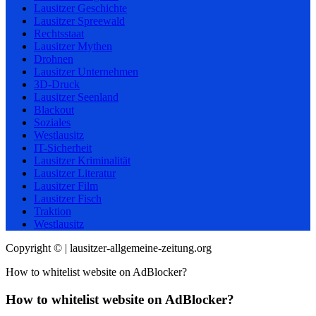
Lausitzer Geschichte
Lausitzer Spreewald
Rechtsstaat
Lausitzer Mythen
Drohnen
Lausitzer Unternehmen
3D-Druck
Lausitzer Seenland
Blackout
Soziales
Westlausitz
IT-Sicherheit
Lausitzer Kriminalität
Lausitzer Literatur
Lausitzer Film
Lausitzer Fisch
Traktion
Westlausitz
Copyright © | lausitzer-allgemeine-zeitung.org
How to whitelist website on AdBlocker?
How to whitelist website on AdBlocker?