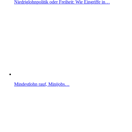
Niedriglohnpolitik oder Freiheit: Wie Eingriffe in…
Mindestlohn rauf, Minijobs…