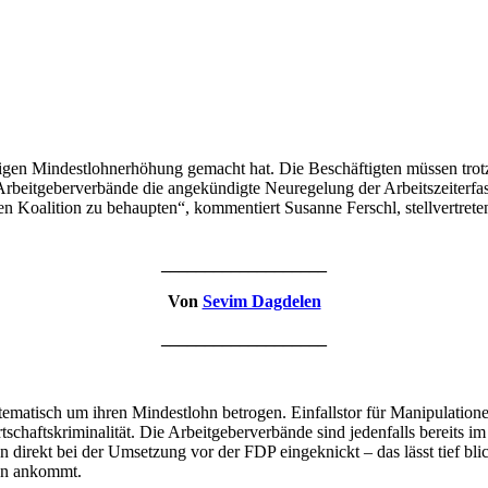
ligen Mindestlohnerhöhung gemacht hat. Die Beschäftigten müssen trotzd
rbeitgeberverbände die angekündigte Neuregelung der Arbeitszeiterfassun
enen Koalition zu behaupten“, kommentiert Susanne Ferschl, stellvertr
___________________
Von
Sevim Dagdelen
___________________
matisch um ihren Mindestlohn betrogen. Einfallstor für Manipulationen
rtschaftskriminalität. Die Arbeitgeberverbände sind jedenfalls bereits i
en direkt bei der Umsetzung vor der FDP eingeknickt – das lässt tief bl
ten ankommt.