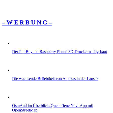
– W Ε R Β U Ν G –
Der Pip-Boy mit Raspberry Pi und 3D-Drucker nachgebaut
Die wachsende Beliebtheit von Alpakas in der Lausitz
OsmAnd im Überblick: Quelloffene Navi-App mit
OpenStreetMap