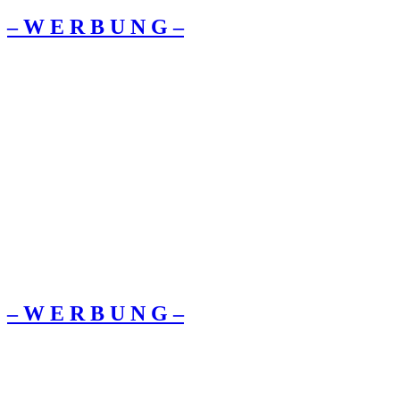
– W Ε R Β U Ν G –
– W Ε R Β U Ν G –