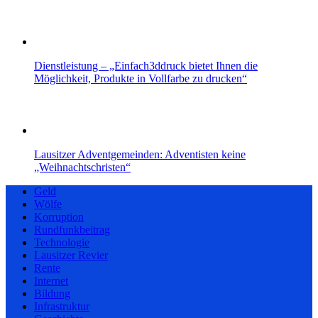
Dienstleistung – „Einfach3ddruck bietet Ihnen die
Möglichkeit, Produkte in Vollfarbe zu drucken“
Lausitzer Adventgemeinden: Adventisten keine
„Weihnachtschristen“
Geld
Wölfe
Korruption
Rundfunkbeitrag
Technologie
Lausitzer Revier
Rente
Internet
Bildung
Infrastruktur