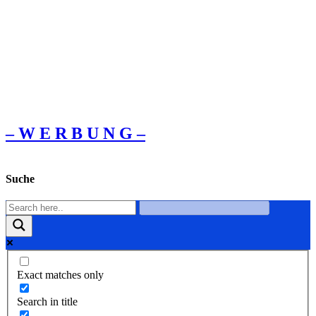
– W Ε R Β U Ν G –
Suche
Exact matches only
Search in title