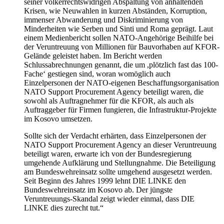
seiner völkerrechtswidrigen Abspaltung von anhaltenden
Krisen, wie Neuwahlen in kurzen Abständen, Korruption,
immenser Abwanderung und Diskriminierung von
Minderheiten wie Serben und Sinti und Roma geprägt. Laut
einem Medienbericht sollen NATO-Angehörige Beihilfe bei
der Veruntreuung von Millionen für Bauvorhaben auf KFOR-
Gelände geleistet haben. Im Bericht werden
Schlussabrechnungen genannt, die um ,plötzlich fast das 100-
Fache‘ gestiegen sind, woran womöglich auch
Einzelpersonen der NATO-eigenen Beschaffungsorganisation
NATO Support Procurement Agency beteiligt waren, die
sowohl als Auftragnehmer für die KFOR, als auch als
Auftraggeber für Firmen fungieren, die Infrastruktur-Projekte
im Kosovo umsetzen.
Sollte sich der Verdacht erhärten, dass Einzelpersonen der
NATO Support Procurement Agency an dieser Veruntreuung
beteiligt waren, erwarte ich von der Bundesregierung
umgehende Aufklärung und Stellungnahme. Die Beteiligung
am Bundeswehreinsatz sollte umgehend ausgesetzt werden.
Seit Beginn des Jahres 1999 lehnt DIE LINKE den
Bundeswehreinsatz im Kosovo ab. Der jüngste
Veruntreuungs-Skandal zeigt wieder einmal, dass DIE
LINKE dies zurecht tut.“