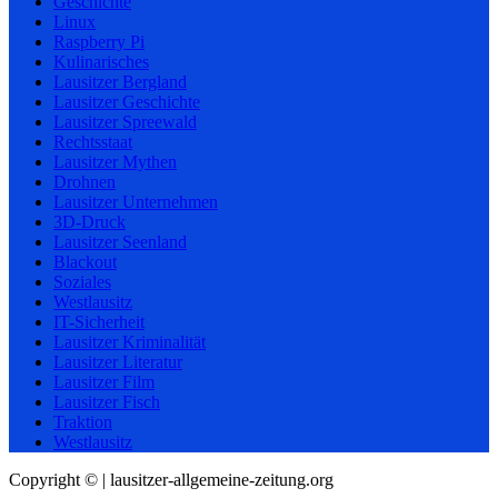
Geschichte
Linux
Raspberry Pi
Kulinarisches
Lausitzer Bergland
Lausitzer Geschichte
Lausitzer Spreewald
Rechtsstaat
Lausitzer Mythen
Drohnen
Lausitzer Unternehmen
3D-Druck
Lausitzer Seenland
Blackout
Soziales
Westlausitz
IT-Sicherheit
Lausitzer Kriminalität
Lausitzer Literatur
Lausitzer Film
Lausitzer Fisch
Traktion
Westlausitz
Copyright © | lausitzer-allgemeine-zeitung.org