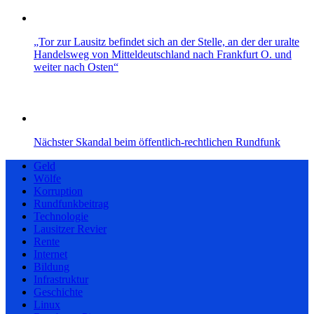
„Tor zur Lausitz befindet sich an der Stelle, an der der uralte
Handelsweg von Mitteldeutschland nach Frankfurt O. und
weiter nach Osten“
Nächster Skandal beim öffentlich-rechtlichen Rundfunk
Geld
Wölfe
Korruption
Rundfunkbeitrag
Technologie
Lausitzer Revier
Rente
Internet
Bildung
Infrastruktur
Geschichte
Linux