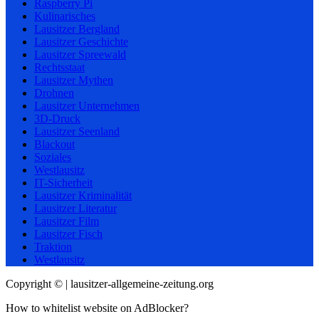
Raspberry Pi
Kulinarisches
Lausitzer Bergland
Lausitzer Geschichte
Lausitzer Spreewald
Rechtsstaat
Lausitzer Mythen
Drohnen
Lausitzer Unternehmen
3D-Druck
Lausitzer Seenland
Blackout
Soziales
Westlausitz
IT-Sicherheit
Lausitzer Kriminalität
Lausitzer Literatur
Lausitzer Film
Lausitzer Fisch
Traktion
Westlausitz
Copyright © | lausitzer-allgemeine-zeitung.org
How to whitelist website on AdBlocker?