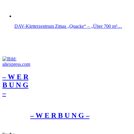
DAV-Kletterzentrum Zittau „Quacke“ – „Über 700 m²…
– W Ε R
Β U Ν G
–
– W Ε R Β U Ν G –