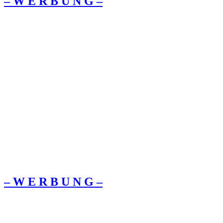
– W Ε R Β U Ν G –
– W Ε R Β U Ν G –