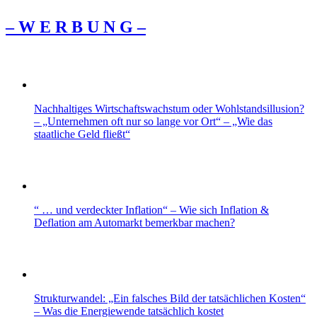
– W Ε R Β U Ν G –
Nachhaltiges Wirtschaftswachstum oder Wohlstandsillusion?
– „Unternehmen oft nur so lange vor Ort“ – „Wie das
staatliche Geld fließt“
“ … und verdeckter Inflation“ – Wie sich Inflation &
Deflation am Automarkt bemerkbar machen?
Strukturwandel: „Ein falsches Bild der tatsächlichen Kosten“
– Was die Energiewende tatsächlich kostet