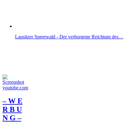
Lausitzer Spreewald - Der verborgene Reichtum des…
– W Ε
R Β U
Ν G –