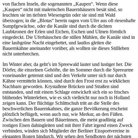
von flachen Inseln, die sogenannten „Kaupen“. Wenn diese
„Kaupen“ nicht mit malerischen Bauernhäusern besät sind, so
leuchten sie im tiefsten Wiesengrün
oder sie sind mit Wald
überzogen; in die „Blotas“ herein ragen vom Ufer aus oft riesenhafte
Sumpfgewächse, oder die Kanäle sind durch die dichten
Laubkronen der Erlen und Eichen, Eschen und Ulmen förmlich
eingedeckt. Die Uferhäuschen die stillen Mühlen, die Kanäle sind in
eine laubgrüne Nacht eingebettet, und lautlos gleiten die
Bauernkähne aneinander vorüber, als wollten sie dieses Stillleben
nicht unterbrechen.
Im Winter aber, da geht’s im Spreewald lauter und lustiger her. Die
Dörfer, die einzelnen Gehöfte, die im Sommer durch die Spreearme
voneinander getrennt sind und den Verkehr unter sich nur durch
Kähne vermitteln können, sind durch den Frost erst zu wirklichen
Nachbarn geworden. Krystallene Brücken und Straßen sind
entstanden, und mit einem Schlage entwickelt sich ein so frisches
blühendes Winterleben, wie es sich vielleicht nur noch in Holland
zeigen kann. Der flüchtige Schlittschuh tritt an die Stelle des
beschwerlichen Bauernkahnes, die ganze Bevölkerung erscheint
plötzlich beflügelt, wenn auch nur, wie Merkur, an den Füßen.
Zwischen den Bauern und Bäuerinnen, die meist gradlinig auf
rostigen Eisen dahingleiten und mit ihrer Fahrt irgend einen Zweck
verbinden, winden sich Mitglieder der Berliner Eissportvereine in
eleganten Bogen hindurch. Wir sehen den Sendboten der nächsten