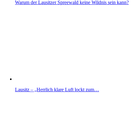
Warum der Lausitzer Spreewald keine Wildnis sein kann?
Lausitz – „Herrlich klare Luft lockt zum…