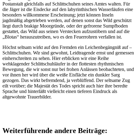
Postanstalt gleichfalls auf Schlittschuhen seines Amtes walten. Für
die Jäger ist die Eisdecke auf den labyrinthischen Wasserläufen eine
besonders willkommene Erscheinung; jetzt können Inseln
jagdmäßig abgetrieben werden, auf denen sonst das Wild geschützt
liegt durch brakige Moorgründe, oder der gefrorene Sumpfboden
gestattet, das Wild aus seinen Verstecken aufzustöbern und auf die
„Blotas“ herauszutreiben, wo es den Feuerrohren verfallen ist.
Höchst seltsam wirkt auf den Fremden ein Leichenbegängniß auf –
Schlittschuhen. Wir sind gewohnt, Leidtragende ernst und gemessen
einherschreiten zu sehen. Hier erblicken wir eine Reihe
wehklagender Schlittschuhläufer in der flottesten rhythmischen
Bewegung, die wir sonst nur bei frohen Anlässen beobachteten, und
vor ihnen her wird über die weiße Eisfläche ein dunkler Sarg
gezogen. Das wirkt befremdend, ja verblüffend. Der seltsame Zug
eilt vorüber; die Majestät des Todes spricht auch hier ihre beredte
Sprache und hinterläßt vielleicht einen tieferen Eindruck als
altgewohnte Trauerbilder.
Weiterführende andere Beiträge: