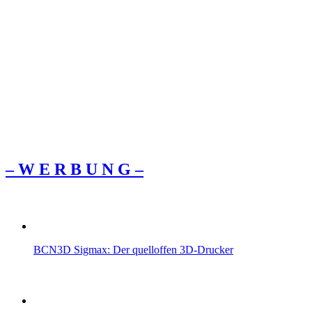
– W Ε R Β U Ν G –
BCN3D Sigmax: Der quelloffen 3D-Drucker