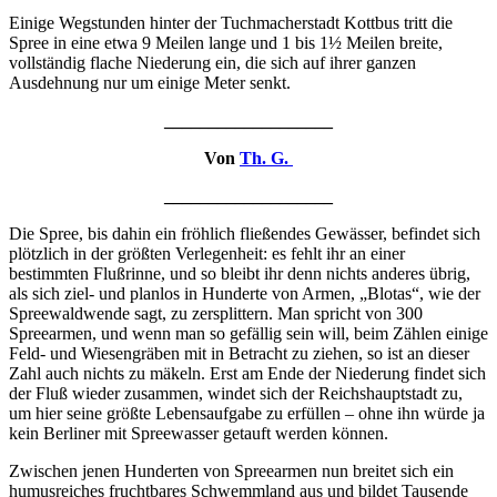
Einige Wegstunden hinter der Tuchmacherstadt Kottbus tritt die
Spree in eine etwa 9 Meilen lange und 1 bis 1½ Meilen breite,
vollständig flache Niederung ein, die sich auf ihrer ganzen
Ausdehnung nur um einige Meter senkt.
___________________
Von
Th. G.
___________________
Die Spree, bis dahin ein fröhlich fließendes Gewässer, befindet sich
plötzlich in der größten Verlegenheit: es fehlt ihr an einer
bestimmten Flußrinne, und so bleibt ihr denn nichts anderes übrig,
als sich ziel- und planlos in Hunderte von Armen, „Blotas“, wie der
Spreewaldwende sagt, zu zersplittern. Man spricht von 300
Spreearmen, und wenn man so gefällig sein will, beim Zählen einige
Feld- und Wiesengräben mit in Betracht zu ziehen, so ist an dieser
Zahl auch nichts zu mäkeln. Erst am Ende der Niederung findet sich
der Fluß wieder zusammen, windet sich der Reichshauptstadt zu,
um hier seine größte Lebensaufgabe zu erfüllen – ohne ihn würde ja
kein Berliner mit Spreewasser getauft werden können.
Zwischen jenen Hunderten von Spreearmen nun breitet sich ein
humusreiches fruchtbares Schwemmland aus und bildet Tausende