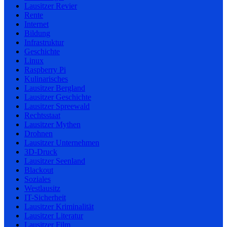
Lausitzer Revier
Rente
Internet
Bildung
Infrastruktur
Geschichte
Linux
Raspberry Pi
Kulinarisches
Lausitzer Bergland
Lausitzer Geschichte
Lausitzer Spreewald
Rechtsstaat
Lausitzer Mythen
Drohnen
Lausitzer Unternehmen
3D-Druck
Lausitzer Seenland
Blackout
Soziales
Westlausitz
IT-Sicherheit
Lausitzer Kriminalität
Lausitzer Literatur
Lausitzer Film