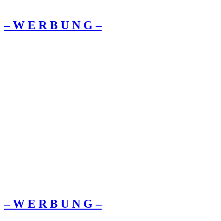
– W Ε R Β U Ν G –
– W Ε R Β U Ν G –