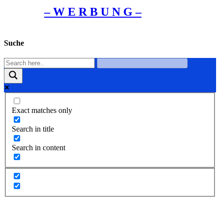
– W Ε R Β U Ν G –
Suche
Exact matches only
Search in title
Search in content