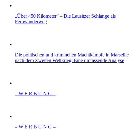
„Über 450 Kilometer“ – Die Lausitzer Schlange als
Fernwanderweg
Die politischen und kriminellen Machtkämpfe in Marseille
nach dem Zweiten Weltkrieg: Eine umfassende Analyse
– W Ε R Β U Ν G –
– W Ε R Β U Ν G –