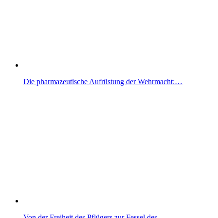
Die pharmazeutische Aufrüstung der Wehrmacht:…
Von der Freiheit des Pflügers zur Fessel des…