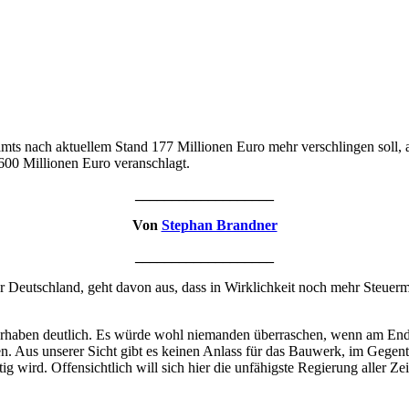
ts nach aktuellem Stand 177 Millionen Euro mehr verschlingen soll, a
600 Millionen Euro veranschlagt.
___________________
Von
Stephan Brandner
___________________
ür Deutschland, geht davon aus, dass in Wirklichkeit noch mehr Steuermi
haben deutlich. Es würde wohl niemanden überraschen, wenn am Ende m
 Aus unserer Sicht gibt es keinen Anlass für das Bauwerk, im Gegente
g wird. Offensichtlich will sich hier die unfähigste Regierung aller Z