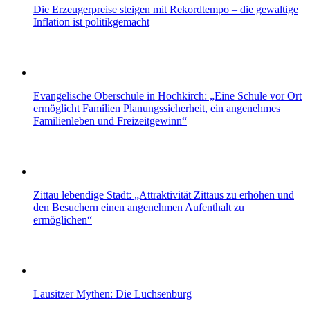
Die Erzeugerpreise steigen mit Rekordtempo – die gewaltige
Inflation ist politikgemacht
Evangelische Oberschule in Hochkirch: „Eine Schule vor Ort
ermöglicht Familien Planungssicherheit, ein angenehmes
Familienleben und Freizeitgewinn“
Zittau lebendige Stadt: „Attraktivität Zittaus zu erhöhen und
den Besuchern einen angenehmen Aufenthalt zu
ermöglichen“
Lausitzer Mythen: Die Luchsenburg