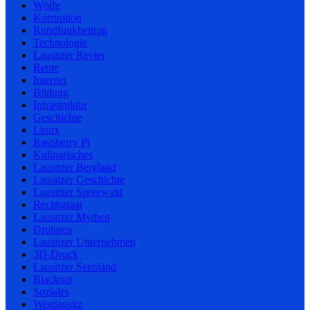
Wölfe
Korruption
Rundfunkbeitrag
Technologie
Lausitzer Revier
Rente
Internet
Bildung
Infrastruktur
Geschichte
Linux
Raspberry Pi
Kulinarisches
Lausitzer Bergland
Lausitzer Geschichte
Lausitzer Spreewald
Rechtsstaat
Lausitzer Mythen
Drohnen
Lausitzer Unternehmen
3D-Druck
Lausitzer Seenland
Blackout
Soziales
Westlausitz