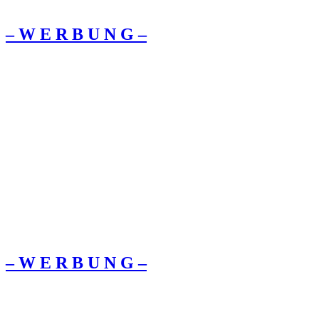
– W Ε R Β U Ν G –
– W Ε R Β U Ν G –