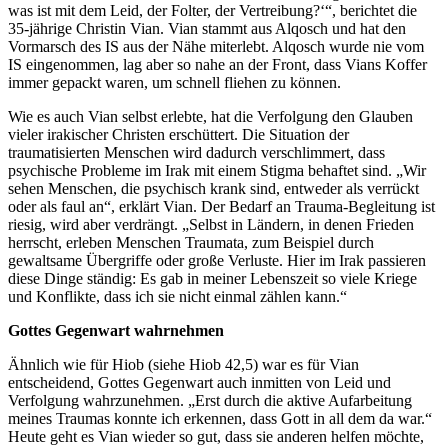
was ist mit dem Leid, der Folter, der Vertreibung?‘“, berichtet die
35-jährige Christin Vian. Vian stammt aus Alqosch und hat den
Vormarsch des IS aus der Nähe miterlebt. Alqosch wurde nie vom
IS eingenommen, lag aber so nahe an der Front, dass Vians Koffer
immer gepackt waren, um schnell fliehen zu können.
Wie es auch Vian selbst erlebte, hat die Verfolgung den Glauben
vieler irakischer Christen erschüttert. Die Situation der
traumatisierten Menschen wird dadurch verschlimmert, dass
psychische Probleme im Irak mit einem Stigma behaftet sind. „Wir
sehen Menschen, die psychisch krank sind, entweder als verrückt
oder als faul an“, erklärt Vian. Der Bedarf an Trauma-Begleitung ist
riesig, wird aber verdrängt. „Selbst in Ländern, in denen Frieden
herrscht, erleben Menschen Traumata, zum Beispiel durch
gewaltsame Übergriffe oder große Verluste. Hier im Irak passieren
diese Dinge ständig: Es gab in meiner Lebenszeit so viele Kriege
und Konflikte, dass ich sie nicht einmal zählen kann.“
Gottes Gegenwart wahrnehmen
Ähnlich wie für Hiob (siehe Hiob 42,5) war es für Vian
entscheidend, Gottes Gegenwart auch inmitten von Leid und
Verfolgung wahrzunehmen. „Erst durch die aktive Aufarbeitung
meines Traumas konnte ich erkennen, dass Gott in all dem da war.“
Heute geht es Vian wieder so gut, dass sie anderen helfen möchte,