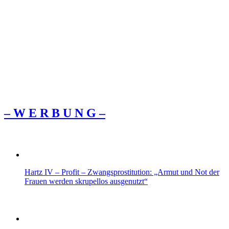
– W Ε R Β U Ν G –
Hartz IV – Profit – Zwangsprostitution: „Armut und Not der
Frauen werden skrupellos ausgenutzt“