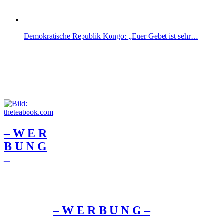
Demokratische Republik Kongo: „Euer Gebet ist sehr…
– W Ε R
Β U Ν G
–
– W Ε R Β U Ν G –