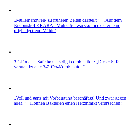
„Müllerhandwerk zu früheren Zeiten darstellt“ – „Auf dem
Erlebnishof KRABAT-Mühle Schwarzkollm existiert eine
originalgetreue Mühle“
3D-Druck – Safe box – 3 digit combination: „Dieser Safe
verwendet eine 3-Ziffer-Kombination“
„Voll und ganz mit Vorbeugung beschäftigt! Und zwar gegen
alles!“ – Können Bakterien einen Herzinfarkt verursachen?