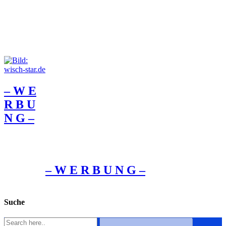
– W Ε
R Β U
Ν G –
– W Ε R Β U Ν G –
Suche