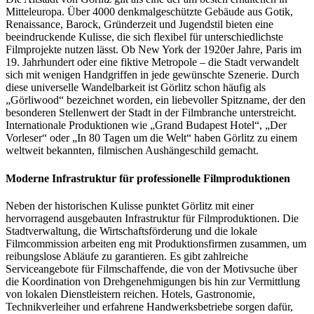
Mitteleuropa. Über 4000 denkmalgeschützte Gebäude aus Gotik,
Renaissance, Barock, Gründerzeit und Jugendstil bieten eine
beeindruckende Kulisse, die sich flexibel für unterschiedlichste
Filmprojekte nutzen lässt. Ob New York der 1920er Jahre, Paris im
19. Jahrhundert oder eine fiktive Metropole – die Stadt verwandelt
sich mit wenigen Handgriffen in jede gewünschte Szenerie. Durch
diese universelle Wandelbarkeit ist Görlitz schon häufig als
„Görliwood“ bezeichnet worden, ein liebevoller Spitzname, der den
besonderen Stellenwert der Stadt in der Filmbranche unterstreicht.
Internationale Produktionen wie „Grand Budapest Hotel“, „Der
Vorleser“ oder „In 80 Tagen um die Welt“ haben Görlitz zu einem
weltweit bekannten, filmischen Aushängeschild gemacht.
Moderne Infrastruktur für professionelle Filmproduktionen
Neben der historischen Kulisse punktet Görlitz mit einer
hervorragend ausgebauten Infrastruktur für Filmproduktionen. Die
Stadtverwaltung, die Wirtschaftsförderung und die lokale
Filmcommission arbeiten eng mit Produktionsfirmen zusammen, um
reibungslose Abläufe zu garantieren. Es gibt zahlreiche
Serviceangebote für Filmschaffende, die von der Motivsuche über
die Koordination von Drehgenehmigungen bis hin zur Vermittlung
von lokalen Dienstleistern reichen. Hotels, Gastronomie,
Technikverleiher und erfahrene Handwerksbetriebe sorgen dafür,