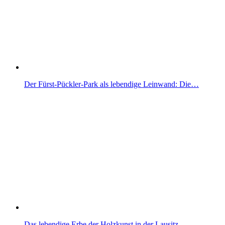
Der Fürst-Pückler-Park als lebendige Leinwand: Die…
Das lebendige Erbe der Holzkunst in der Lausitz