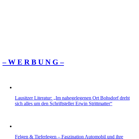
– W Ε R Β U Ν G –
Lausitzer Literatur: „Im nahegelegenen Ort Bohsdorf dreht
sich alles um den Schriftsteller Erwin Strittmatter“
Felgen & Tieferlegen – Faszination Automobil und ihre