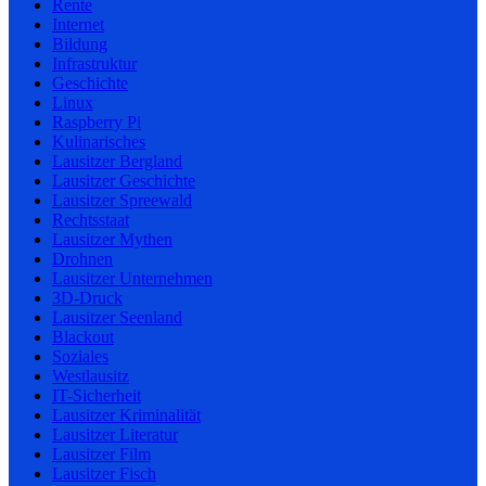
Rente
Internet
Bildung
Infrastruktur
Geschichte
Linux
Raspberry Pi
Kulinarisches
Lausitzer Bergland
Lausitzer Geschichte
Lausitzer Spreewald
Rechtsstaat
Lausitzer Mythen
Drohnen
Lausitzer Unternehmen
3D-Druck
Lausitzer Seenland
Blackout
Soziales
Westlausitz
IT-Sicherheit
Lausitzer Kriminalität
Lausitzer Literatur
Lausitzer Film
Lausitzer Fisch