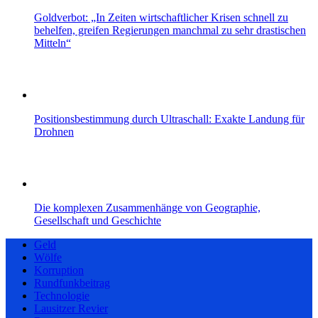
Goldverbot: „In Zeiten wirtschaftlicher Krisen schnell zu
behelfen, greifen Regierungen manchmal zu sehr drastischen
Mitteln“
Positionsbestimmung durch Ultraschall: Exakte Landung für
Drohnen
Die komplexen Zusammenhänge von Geographie,
Gesellschaft und Geschichte
Geld
Wölfe
Korruption
Rundfunkbeitrag
Technologie
Lausitzer Revier