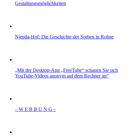
Gestaltungsmöglichkeiten
Njepila-Hof: Die Geschichte der Sorben in Rohne
„Mit der Desktop-App „FreeTube“ schauen Sie sich
YouTube-Videos anonym auf dem Rechner an“
– W Ε R Β U Ν G –