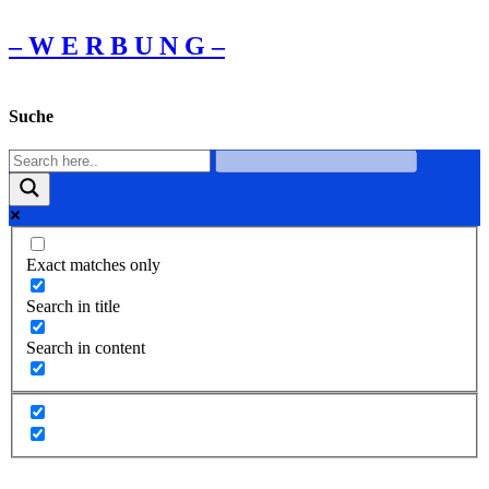
– W Ε R Β U Ν G –
Suche
Exact matches only
Search in title
Search in content