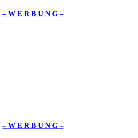
– W Ε R Β U Ν G –
– W Ε R Β U Ν G –