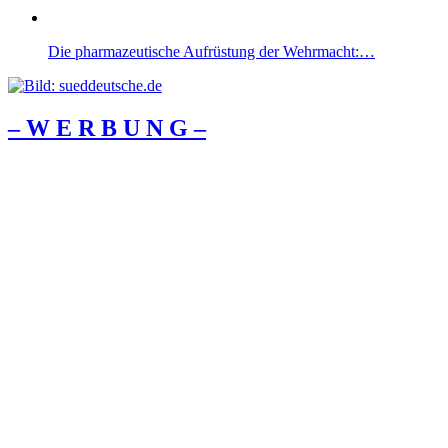
Die pharmazeutische Aufrüstung der Wehrmacht:…
– W Ε R Β U Ν G –