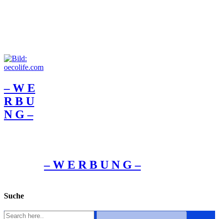
– W Ε
R Β U
Ν G –
– W Ε R Β U Ν G –
Suche