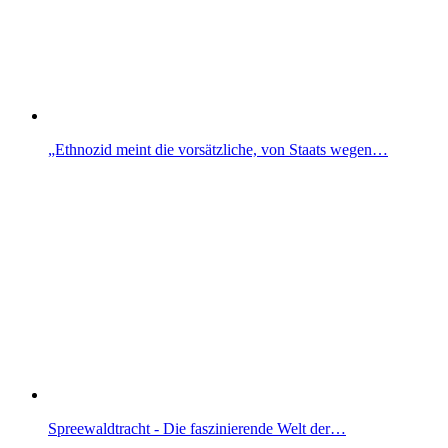
„Ethnozid meint die vorsätzliche, von Staats wegen…
Spreewaldtracht - Die faszinierende Welt der…