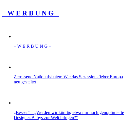
– W Ε R Β U Ν G –
– W Ε R Β U Ν G –
Zerrissene Nationalstaaten: Wie das Sezessionsfieber Europa
neu gestaltet
„Besser“ – „Werden wir künftig etwa nur noch genoptimierte
Designer-Babys zur Welt bringen?“