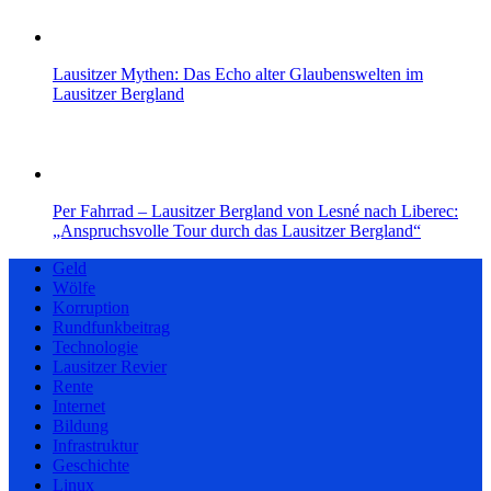
Lausitzer Mythen: Das Echo alter Glaubenswelten im
Lausitzer Bergland
Per Fahrrad – Lausitzer Bergland von Lesné nach Liberec:
„Anspruchsvolle Tour durch das Lausitzer Bergland“
Geld
Wölfe
Korruption
Rundfunkbeitrag
Technologie
Lausitzer Revier
Rente
Internet
Bildung
Infrastruktur
Geschichte
Linux