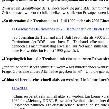
Zwar ist ein „
Beauftragte der Bundesregierung für Ostdeutschland
“ 
Zeit sind nach wie vor rechtlich heikel, weshalb von Privatpersonen
„So übernahm die Treuhand am 1. Juli 1990 mehr als 7800 Einzel
>>Geschichte Deutschlands im 20. Jahrhundert von Ulrich Her
„So übernahm die Treuhand am 1. Juli 1990 mehr als 7800 Einze
Territoriums der DDR ausmachten. Die Treuhand sollte nun die 
dennoch als nicht marktfähig erweisen, zur Not auch stilllegen
hatte Rohwedder im Herbst 1990 geschätzt.“
„Ursprünglich hatte die Treuhand mit einem enormen Privatisi
„
der ganze Salat ist 600 Milliarden wert
“ – Mit hinreichender Wahrsc
Frage: Ob es eine andere Alternative gegeben hätte? – Und die gab es
„China sei bereit, sehr schnell aktiv zu werden; Lin könne kurzfr
>>Welt<<
„China sei bereit, sehr schnell aktiv zu werden; Lin könne kur
1989 die „Meinung DDR“. Botschafter Berthold, sicher einer d
Gespräches natürlich. Er verfasste seinen Bericht und schick