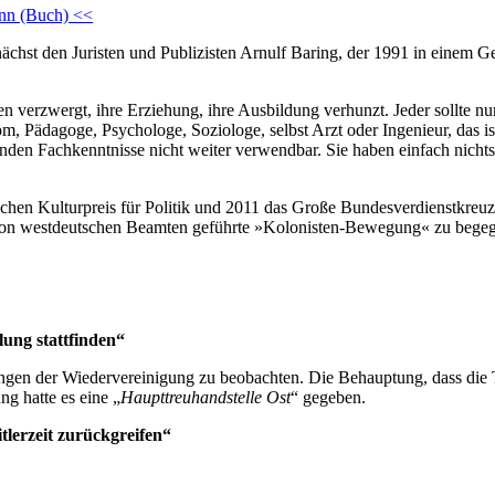
nn (Buch) <<
nächst den Juristen und Publizisten Arnulf Baring, der 1991 in einem G
 verzwergt, ihre Erziehung, ihre Ausbildung verhunzt. Jeder sollte nur
m, Pädagoge, Psychologe, Soziologe, selbst Arzt oder Ingenieur, das ist 
en Fachkenntnisse nicht weiter verwendbar. Sie haben einfach nichts ge
schen Kulturpreis für Politik und 2011 das Große Bundesverdienstkre
ne von westdeutschen Beamten geführte »Kolonisten-Bewegung« zu bege
ung stattfinden“
gen der Wiedervereinigung zu beobachten. Die Behauptung, dass die Tr
ng hatte es eine „
Haupttreuhandstelle Ost
“ gegeben.
lerzeit zurückgreifen“