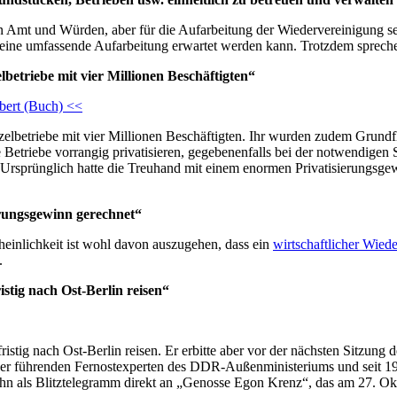
in Amt und Würden, aber für die Aufarbeitung der Wiedervereinigung set
 keine umfassende Aufarbeitung erwartet werden kann. Trotzdem spreche
betriebe mit vier Millionen Beschäftigten“
bert (Buch) <<
lbetriebe mit vier Millionen Beschäftigten. Ihr wurden zudem Grundfl
Betriebe vorrangig privatisieren, gegebenenfalls bei der notwendigen 
. Ursprünglich hatte die Treuhand mit einem enormen Privatisierungsgew
erungsgewinn gerechnet“
heinlichkeit ist wohl davon auszugehen, dass ein
wirtschaftlicher Wied
.
istig nach Ost-Berlin reisen“
zfristig nach Ost-Berlin reisen. Er erbitte aber vor der nächsten Sitz
er führenden Fernostexperten des DDR-Außenministeriums und seit 198
te ihn als Blitztelegramm direkt an „Genosse Egon Krenz“, das am 27. 