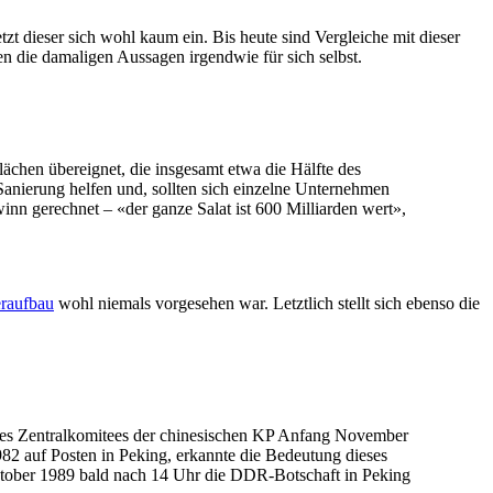
zt dieser sich wohl kaum ein. Bis heute sind Vergleiche mit dieser
n die damaligen Aussagen irgendwie für sich selbst.
ächen übereignet, die insgesamt etwa die Hälfte des
Sanierung helfen und, sollten sich einzelne Unternehmen
inn gerechnet – «der ganze Salat ist 600 Milliarden wert»,
eraufbau
wohl niemals vorgesehen war. Letztlich stellt sich ebenso die
ung des Zentralkomitees der chinesischen KP Anfang November
2 auf Posten in Peking, erkannte die Bedeutung dieses
Oktober 1989 bald nach 14 Uhr die DDR-Botschaft in Peking