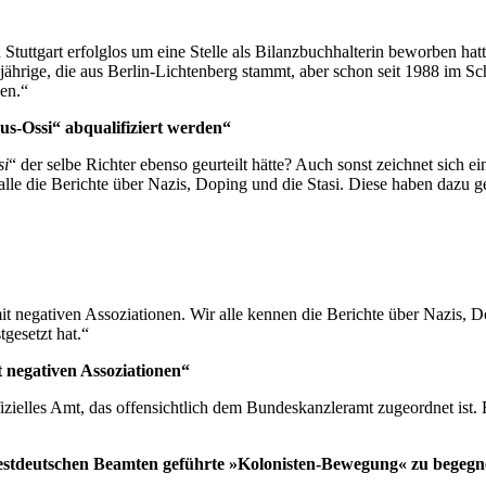
in Stuttgart erfolglos um eine Stelle als Bilanzbuchhalterin beworben h
jährige, die aus Berlin-Lichtenberg stammt, aber schon seit 1988 im Sc
den.“
nus-Ossi“ abqualifiziert werden“
si
“ der selbe Richter ebenso geurteilt hätte? Auch sonst zeichnet sich e
e die Berichte über Nazis, Doping und die Stasi. Diese haben dazu gefü
t negativen Assoziationen. Wir alle kennen die Berichte über Nazis, Do
tgesetzt hat.“
t negativen Assoziationen“
ffizielles Amt, das offensichtlich dem Bundeskanzleramt zugeordnet ist. 
stdeutschen Beamten geführte »Kolonisten-Bewegung« zu begeg