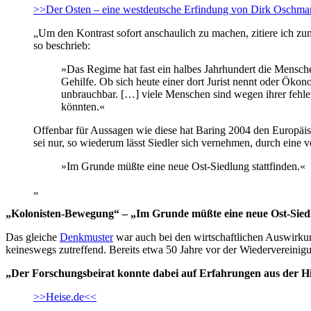
>>Der Osten – eine westdeutsche Erfindung von Dirk Oschma
„Um den Kontrast sofort anschaulich zu machen, zitiere ich zu
so beschrieb:
»Das Regime hat fast ein halbes Jahrhundert die Menschen
Gehilfe. Ob sich heute einer dort Jurist nennt oder Ökono
unbrauchbar. […] viele Menschen sind wegen ihrer fehlend
könnten.«
Offenbar für Aussagen wie diese hat Baring 2004 den Europäi
sei nur, so wiederum lässt Siedler sich vernehmen, durch ei
»Im Grunde müßte eine neue Ost-Siedlung stattfinden.«
„
„Kolonisten-Bewegung“ – „Im Grunde müßte eine neue Ost-Siedl
Das gleiche
Denkmuster
war auch bei den wirtschaftlichen Auswirkun
keineswegs zutreffend. Bereits etwa 50 Jahre vor der Wiedervereinigu
„Der Forschungsbeirat konnte dabei auf Erfahrungen aus der Hit
>>Heise.de<<