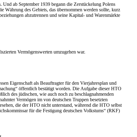
en. Und ab September 1939 begann die Zerstückelung Polens
ie Währung des Gebiets, das übernommen werden sollte, kurz
enbeziehungen abzutrennen und seine Kapital- und Warenmärkte
onfiszierten Vermögenswerten umzugehen war.
en Eigenschaft als Beauftragter für den Vierjahresplan und
achung“ öffentlich bestätigt worden. Die Aufgabe dieser HTO
ließlich des jüdischen, wie auch noch zu beschlagnahmenden
lagnahmter Vermögen im von deutschen Truppen besetzten
esehen, die der HTO nicht unterstand, während die HTO selbst
„Reichskommissar für die Festigung deutschen Volkstums“ (RKF)
“