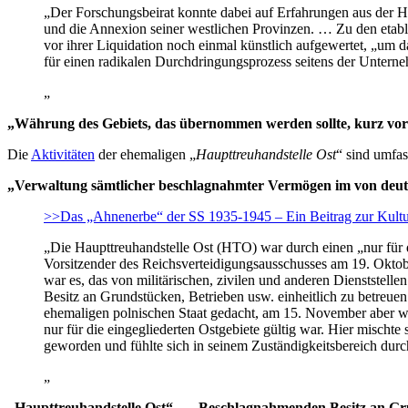
„Der Forschungsbeirat konnte dabei auf Erfahrungen aus der H
und die Annexion seiner westlichen Provinzen. … Zu den eta
vor ihrer Liquidation noch einmal künstlich aufgewertet, „um
für einen radikalen Durchdringungsprozess seitens der Unter
„
„Währung des Gebiets, das übernommen werden sollte, kurz vor 
Die
Aktivitäten
der ehemaligen „
Haupttreuhandstelle Ost
“ sind umfa
„Verwaltung sämtlicher beschlagnahmter Vermögen im von deuts
>>Das „Ahnenerbe“ der SS 1935-1945 – Ein Beitrag zur Kultur
„Die Haupttreuhandstelle Ost (HTO) war durch einen „nur für 
Vorsitzender des Reichsverteidigungsausschusses am 19. Okto
war es, das von militärischen, zivilen und anderen Dienststell
Besitz an Grundstücken, Betrieben usw. einheitlich zu betreu
ehemaligen polnischen Staat gedacht, am 15. November aber w
nur für die eingegliederten Ostgebiete gültig war. Hier misch
geworden und fühlte sich in seinem Zuständigkeitsbereich durc
„
„Haupttreuhandstelle Ost“ – „Beschlagnahmenden Besitz an Grun