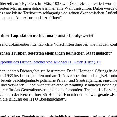
itlerzeit zurückgreifen. Im März 1938 war Österreich annektiert word
blierten Maßnahmen gehörte immer eine Währungsunion. Dabei wurde d
 das annektierte Territorium schlagartig von seinen ökonomischen Auß
nehmen der Annexionsmacht zu öffnen“.
ihrer Liquidation noch einmal künstlich aufgewertet“
ssend dokumentiert. Es gab klare Vorschriften darüber, wie mit den k
chen Truppen besetzten ehemaligen polnischen Staat gedacht“
politik des Dritten Reiches von Michael H. Kater (Buch) <<
den inneren Dienstgebrauch bestimmten Erlaß“ Hermann Görings in dess
ber 1939 ins Leben gerufen und am 1. November durch eine „Bekanntm
en bereits beschlagnahmte polnische Privat- und Staatseigentum, einsch
en und verwalten. Dabei war erst an eine Verwaltung sämtlicher besch
urde für das Generalgouvernement eine besondere Treuhandstelle vorg
te sich nun der Reichsführer-SS Heinrich Himmler ein: er war gerade 
h die Bildung der HTO „beeinträchtigt“.
dstücken, Betrieben usw. einheitlich zu betreuen und verwalten