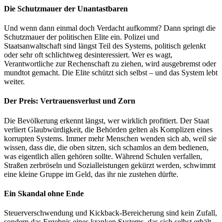
Die Schutzmauer der Unantastbaren
Und wenn dann einmal doch Verdacht aufkommt? Dann springt die
Schutzmauer der politischen Elite ein. Polizei und
Staatsanwaltschaft sind längst Teil des Systems, politisch gelenkt
oder sehr oft schlichtweg desinteressiert. Wer es wagt,
Verantwortliche zur Rechenschaft zu ziehen, wird ausgebremst oder
mundtot gemacht. Die Elite schützt sich selbst – und das System lebt
weiter.
Der Preis: Vertrauensverlust und Zorn
Die Bevölkerung erkennt längst, wer wirklich profitiert. Der Staat
verliert Glaubwürdigkeit, die Behörden gelten als Komplizen eines
korrupten Systems. Immer mehr Menschen wenden sich ab, weil sie
wissen, dass die, die oben sitzen, sich schamlos an dem bedienen,
was eigentlich allen gehören sollte. Während Schulen verfallen,
Straßen zerbröseln und Sozialleistungen gekürzt werden, schwimmt
eine kleine Gruppe im Geld, das ihr nie zustehen dürfte.
Ein Skandal ohne Ende
Steuerverschwendung und Kickback-Bereicherung sind kein Zufall,
sondern das Ergebnis eines kranken Systems, das sich selbst erhält