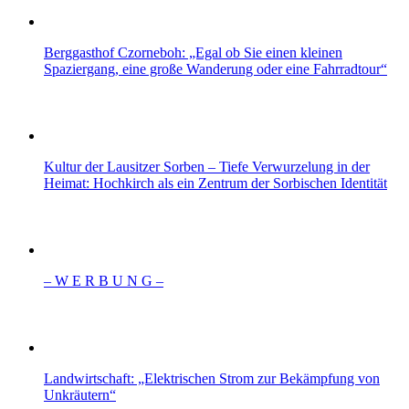
Berggasthof Czorneboh: „Egal ob Sie einen kleinen
Spaziergang, eine große Wanderung oder eine Fahrradtour“
Kultur der Lausitzer Sorben – Tiefe Verwurzelung in der
Heimat: Hochkirch als ein Zentrum der Sorbischen Identität
– W Ε R Β U Ν G –
Landwirtschaft: „Elektrischen Strom zur Bekämpfung von
Unkräutern“