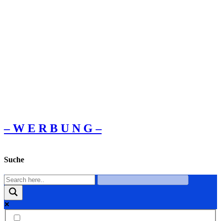
– W Ε R Β U Ν G –
Suche