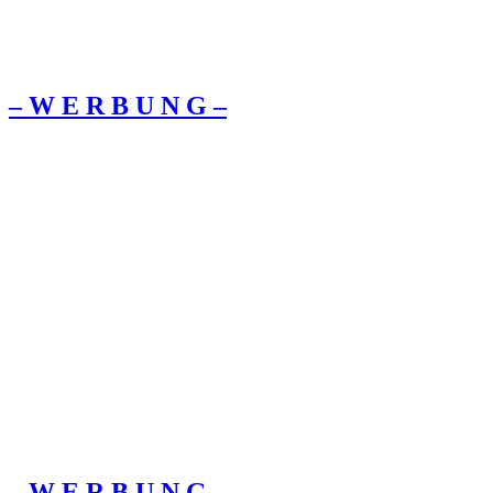
– W Ε R Β U Ν G –
– W Ε R Β U Ν G –