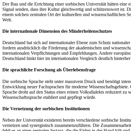
Der Bau und die Errichtung einer sorbischen Universität hätten eine
Signal senden, dass ihre Kultur gleichwertig und schützenswert ist. D
einem solchen zentralen Ort der kulturellen und wissenschaftlichen
Welt.
Die internationale Dimension des Minderheitenschutzes
Deutschland hat sich auf internationaler Ebene zum Schutz national
fordern ausdrücklich die Förderung der akademischen und wissenschaf
internationalen Verpflichtungen und Empfehlungen. Andere europäisc
Deutschland hinkt hier im internationalen Vergleich deutlich hinterhe
Die sprachliche Forschung als Überlebensfrage
Die sorbische Sprache steht unter massivem Druck und benötigt intens
Entwicklung neuer Fachsprachen für moderne Wissenschaftsgebiete. Oh
Sprache droht auf den Status eines reinen Volksdialekts reduziert zu w
Wissenschaftssprache etabliert und gepflegt würde.
Die Vernetzung der sorbischen Institutionen
Neben der Universität existieren bereits verschiedene sorbische Insti
vernetzen und synergistisch zusammenzuführen. Die Zusammenarbeit z
fehlt es an einer zentralen Instanz, die die Fäden in der Hand hält u