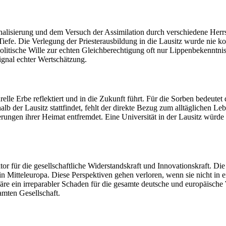
nalisierung und dem Versuch der Assimilation durch verschiedene Herrs
Tiefe. Die Verlegung der Priesterausbildung in die Lausitz wurde nie k
olitische Wille zur echten Gleichberechtigung oft nur Lippenbekenntni
ignal echter Wertschätzung.
urelle Erbe reflektiert und in die Zukunft führt. Für die Sorben bedeutet
 der Lausitz stattfindet, fehlt der direkte Bezug zum alltäglichen Leb
gen ihrer Heimat entfremdet. Eine Universität in der Lausitz würde sic
aktor für die gesellschaftliche Widerstandskraft und Innovationskraft. D
 Mitteleuropa. Diese Perspektiven gehen verloren, wenn sie nicht in
re ein irreparabler Schaden für die gesamte deutsche und europäische Wi
samten Gesellschaft.