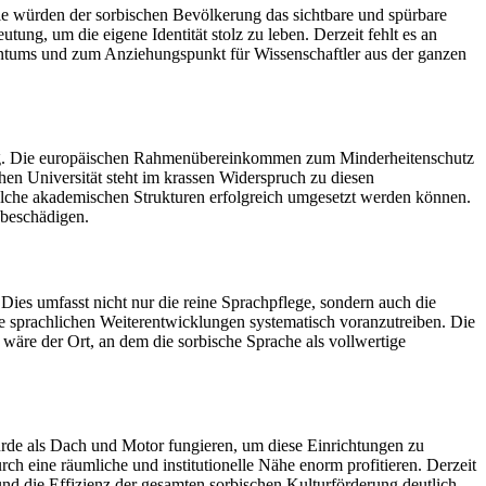
ie würden der sorbischen Bevölkerung das sichtbare und spürbare
ung, um die eigene Identität stolz zu leben. Derzeit fehlt es an
entums und zum Anziehungspunkt für Wissenschaftler aus der ganzen
rtung. Die europäischen Rahmenübereinkommen zum Minderheitenschutz
hen Universität steht im krassen Widerspruch zu diesen
olche akademischen Strukturen erfolgreich umgesetzt werden können.
 beschädigen.
Dies umfasst nicht nur die reine Sprachpflege, sondern auch die
he sprachlichen Weiterentwicklungen systematisch voranzutreiben. Die
t wäre der Ort, an dem die sorbische Sprache als vollwertige
t würde als Dach und Motor fungieren, um diese Einrichtungen zu
 eine räumliche und institutionelle Nähe enorm profitieren. Derzeit
 und die Effizienz der gesamten sorbischen Kulturförderung deutlich