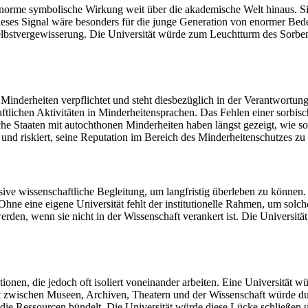
 enorme symbolische Wirkung weit über die akademische Welt hinaus. S
ieses Signal wäre besonders für die junge Generation von enormer Bedeut
 Selbstvergewisserung. Die Universität würde zum Leuchtturm des Sorb
er Minderheiten verpflichtet und steht diesbezüglich in der Verantwo
tlichen Aktivitäten in Minderheitensprachen. Das Fehlen einer sorbisc
he Staaten mit autochthonen Minderheiten haben längst gezeigt, wie s
r und riskiert, seine Reputation im Bereich des Minderheitenschutzes zu
ive wissenschaftliche Begleitung, um langfristig überleben zu können. 
ne eine eigene Universität fehlt der institutionelle Rahmen, um solc
erden, wenn sie nicht in der Wissenschaft verankert ist. Die Universitä
tutionen, die jedoch oft isoliert voneinander arbeiten. Eine Universitä
wischen Museen, Archiven, Theatern und der Wissenschaft würde durch
nd die Ressourcen bündelt. Die Universität würde diese Lücke schließen