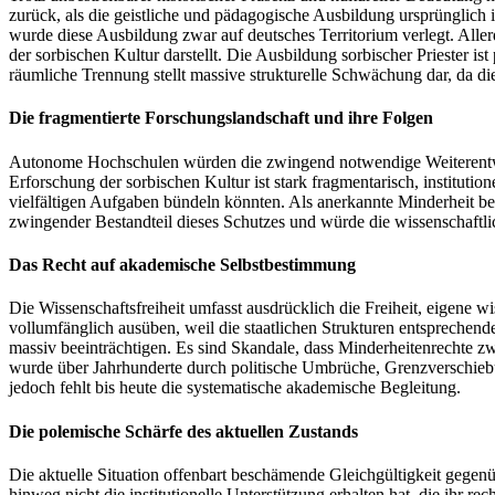
zurück, als die geistliche und pädagogische Ausbildung ursprünglich
wurde diese Ausbildung zwar auf deutsches Territorium verlegt. Aller
der sorbischen Kultur darstellt. Die Ausbildung sorbischer Priester i
räumliche Trennung stellt massive strukturelle Schwächung dar, da di
Die fragmentierte Forschungslandschaft und ihre Folgen
Autonome Hochschulen würden die zwingend notwendige Weiterentwic
Erforschung der sorbischen Kultur ist stark fragmentarisch, institutio
vielfältigen Aufgaben bündeln könnten. Als anerkannte Minderheit b
zwingender Bestandteil dieses Schutzes und würde die wissenschaftlic
Das Recht auf akademische Selbstbestimmung
Die Wissenschaftsfreiheit umfasst ausdrücklich die Freiheit, eigene
vollumfänglich ausüben, weil die staatlichen Strukturen entsprechende I
massiv beeinträchtigen. Es sind Skandale, dass Minderheitenrechte z
wurde über Jahrhunderte durch politische Umbrüche, Grenzverschieb
jedoch fehlt bis heute die systematische akademische Begleitung.
Die polemische Schärfe des aktuellen Zustands
Die aktuelle Situation offenbart beschämende Gleichgültigkeit gegenü
hinweg nicht die institutionelle Unterstützung erhalten hat, die ihr 