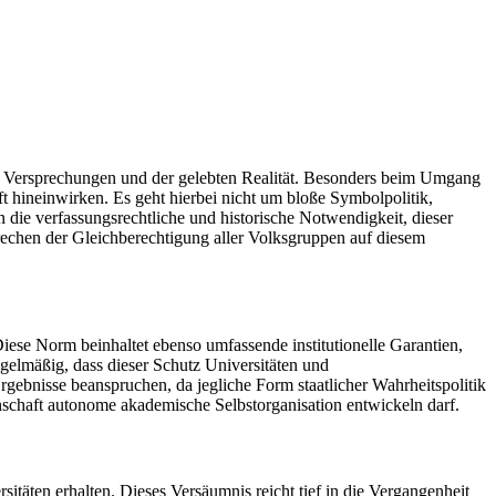
n Versprechungen und der gelebten Realität. Besonders beim Umgang
t hineinwirken. Es geht hierbei nicht um bloße Symbolpolitik,
n die verfassungsrechtliche und historische Notwendigkeit, dieser
echen der Gleichberechtigung aller Volksgruppen auf diesem
 Diese Norm beinhaltet ebenso umfassende institutionelle Garantien,
gelmäßig, dass dieser Schutz Universitäten und
gebnisse beanspruchen, da jegliche Form staatlicher Wahrheitspolitik
nschaft autonome akademische Selbstorganisation entwickeln darf.
itäten erhalten. Dieses Versäumnis reicht tief in die Vergangenheit