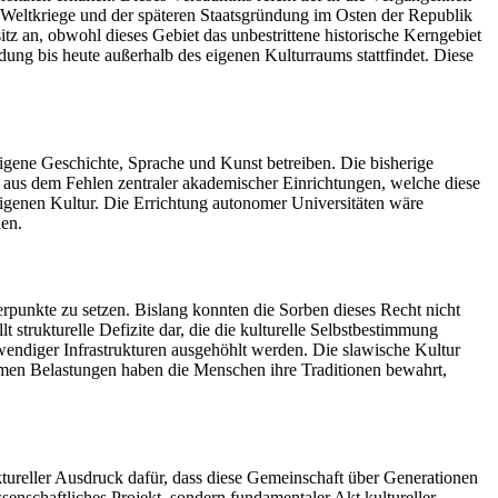
n Weltkriege und der späteren Staatsgründung im Osten der Republik
tz an, obwohl dieses Gebiet das unbestrittene historische Kerngebiet
ldung bis heute außerhalb des eigenen Kulturraums stattfindet. Diese
ene Geschichte, Sprache und Kunst betreiben. Die bisherige
ekt aus dem Fehlen zentraler akademischer Einrichtungen, welche diese
igenen Kultur. Die Errichtung autonomer Universitäten wäre
ien.
rpunkte zu setzen. Bislang konnten die Sorben dieses Recht nicht
t strukturelle Defizite dar, die die kulturelle Selbstbestimmung
wendiger Infrastrukturen ausgehöhlt werden. Die slawische Kultur
men Belastungen haben die Menschen ihre Traditionen bewahrt,
uktureller Ausdruck dafür, dass diese Gemeinschaft über Generationen
senschaftliches Projekt, sondern fundamentaler Akt kultureller