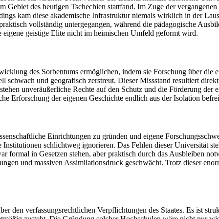
 im Gebiet des heutigen Tschechien stattfand. Im Zuge der vergangene
dings kam diese akademische Infrastruktur niemals wirklich in der Lausi
st praktisch vollständig untergegangen, während die pädagogische Ausbi
e eigene geistige Elite nicht im heimischen Umfeld geformt wird.
klung des Sorbentums ermöglichen, indem sie Forschung über die eig
nell schwach und geografisch zerstreut. Dieser Missstand resultiert dir
estehen unveräußerliche Rechte auf den Schutz und die Förderung der e
he Erforschung der eigenen Geschichte endlich aus der Isolation befre
 wissenschaftliche Einrichtungen zu gründen und eigene Forschungsschwe
nstitutionen schlichtweg ignorieren. Das Fehlen dieser Universität stell
war formal in Gesetzen stehen, aber praktisch durch das Ausbleiben not
ungen und massiven Assimilationsdruck geschwächt. Trotz dieser enor
ber den verfassungsrechtlichen Verpflichtungen des Staates. Es ist str
rechtmäßig zusteht. Die Gründung solcher Hochschulen wäre nicht nur wis