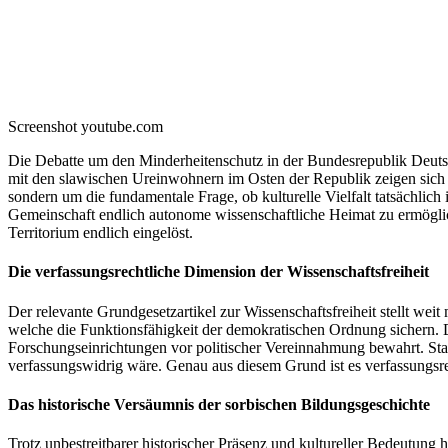
Screenshot youtube.com
Die Debatte um den Minderheitenschutz in der Bundesrepublik Deut
mit den slawischen Ureinwohnern im Osten der Republik zeigen sich h
sondern um die fundamentale Frage, ob kulturelle Vielfalt tatsächlich
Gemeinschaft endlich autonome wissenschaftliche Heimat zu ermöglic
Territorium endlich eingelöst.
Die verfassungsrechtliche Dimension der Wissenschaftsfreiheit
Der relevante Grundgesetzartikel zur Wissenschaftsfreiheit stellt weit
welche die Funktionsfähigkeit der demokratischen Ordnung sichern. D
Forschungseinrichtungen vor politischer Vereinnahmung bewahrt. Staa
verfassungswidrig wäre. Genau aus diesem Grund ist es verfassungsre
Das historische Versäumnis der sorbischen Bildungsgeschichte
Trotz unbestreitbarer historischer Präsenz und kultureller Bedeutung