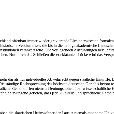
schland offenbart immer wieder gravierende Lücken zwischen formale
istorische Versäumnisse, die bis in die heutige akademische Landschaf
 institutionell verankert wird. Die vorliegenden Ausführungen beleuchte
hen. Nur durch das Schließen dieser eklatanten Lücke wird das Verspr
 mehr dar als nur individuelles Abwehrrecht gegen staatliche Eingriffe.
ie ständige Rechtsprechung des höchsten deutschen Gerichts betont re
tliche Stellen dürfen niemals Deutungshoheit über wissenschaftliche Er
chtlich zwingend geboten, dass jede kulturelle und sprachliche Gemei
 haben die slawischen Ureinwohner der Lausitz niemals autonome Univers