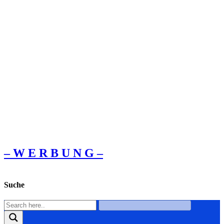
– W Ε R Β U Ν G –
Suche