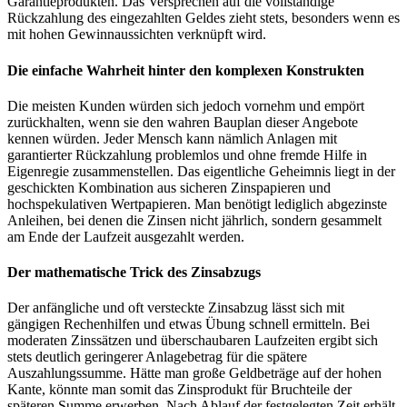
Garantieprodukten. Das Versprechen auf die vollständige
Rückzahlung des eingezahlten Geldes zieht stets, besonders wenn es
mit hohen Gewinnaussichten verknüpft wird.
Die einfache Wahrheit hinter den komplexen Konstrukten
Die meisten Kunden würden sich jedoch vornehm und empört
zurückhalten, wenn sie den wahren Bauplan dieser Angebote
kennen würden. Jeder Mensch kann nämlich Anlagen mit
garantierter Rückzahlung problemlos und ohne fremde Hilfe in
Eigenregie zusammenstellen. Das eigentliche Geheimnis liegt in der
geschickten Kombination aus sicheren Zinspapieren und
hochspekulativen Wertpapieren. Man benötigt lediglich abgezinste
Anleihen, bei denen die Zinsen nicht jährlich, sondern gesammelt
am Ende der Laufzeit ausgezahlt werden.
Der mathematische Trick des Zinsabzugs
Der anfängliche und oft versteckte Zinsabzug lässt sich mit
gängigen Rechenhilfen und etwas Übung schnell ermitteln. Bei
moderaten Zinssätzen und überschaubaren Laufzeiten ergibt sich
stets deutlich geringerer Anlagebetrag für die spätere
Auszahlungssumme. Hätte man große Geldbeträge auf der hohen
Kante, könnte man somit das Zinsprodukt für Bruchteile der
späteren Summe erwerben. Nach Ablauf der festgelegten Zeit erhält