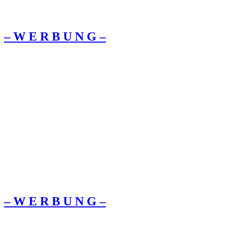
– W Ε R Β U Ν G –
– W Ε R Β U Ν G –