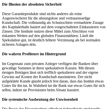
Die Illusion der absoluten Sicherheit
Diese Garantieprodukte sind nichts anderes als reine
Augenwischerei für die ahnungslose und vertrauensselige
Kundschaft. Die vollmundig als Schutzschirm vermarktete Zusage
des Kapitalerhalts basiert auf dem vorgeschalteten Einkassieren von
Zinsen. Die Institute nutzen diese Mittel zum Abschluss von
riskanten Wetten auf den globalen Finanzmärkten. Läuft die
Spekulation gut, ist deutlich höhere Verzinsung als bei normalen
sicheren Anlagen drin.
Die wahren Profiteure im Hintergrund
Im Gegensatz zum privaten Anleger verfügen die Banken über
gewaltige Summen in ihren spekulativen Kassen. Mit diesen
riesigen Beträgen lässt sich trefflich spekulieren und der eigene
Gewinn auf Kosten der Kundschaft maximieren. Der nicht
aufgeklärte Kunde glaubt jedoch fest daran, dass das Institut etwas
Gutes für ihn tut. In Wahrheit tut die Bank nur etwas Gutes für sich
selbst, indem sie Provisionen beim Absatz kassiert.
Die systemische Ausbeutung der Unwissenheit
Die Praxis der Finanzinstitute offenbart tiefgreifende strukturelle