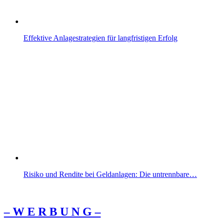
Effektive Anlagestrategien für langfristigen Erfolg
Risiko und Rendite bei Geldanlagen: Die untrennbare…
– W Ε R Β U Ν G –