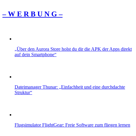
– W Ε R Β U Ν G –
„Über den Aurora Store holst du dir die APK der Apps direkt
auf dein Smartphone“
Dateimanager Thunar: „Einfachheit und eine durchdachte
Struktur“
Flugsimulator FlightGear: Freie Software zum fliegen lernen