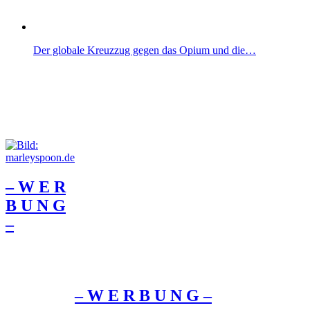
Der globale Kreuzzug gegen das Opium und die…
– W Ε R
Β U Ν G
–
– W Ε R Β U Ν G –