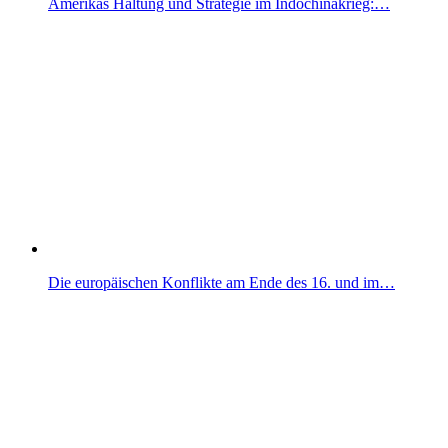
Amerikas Haltung und Strategie im Indochinakrieg:…
Die europäischen Konflikte am Ende des 16. und im…