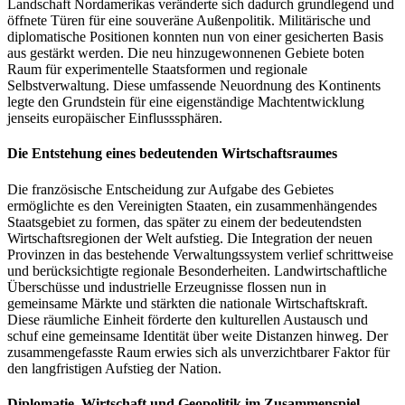
Landschaft Nordamerikas veränderte sich dadurch grundlegend und
öffnete Türen für eine souveräne Außenpolitik. Militärische und
diplomatische Positionen konnten nun von einer gesicherten Basis
aus gestärkt werden. Die neu hinzugewonnenen Gebiete boten
Raum für experimentelle Staatsformen und regionale
Selbstverwaltung. Diese umfassende Neuordnung des Kontinents
legte den Grundstein für eine eigenständige Machtentwicklung
jenseits europäischer Einflusssphären.
Die Entstehung eines bedeutenden Wirtschaftsraumes
Die französische Entscheidung zur Aufgabe des Gebietes
ermöglichte es den Vereinigten Staaten, ein zusammenhängendes
Staatsgebiet zu formen, das später zu einem der bedeutendsten
Wirtschaftsregionen der Welt aufstieg. Die Integration der neuen
Provinzen in das bestehende Verwaltungssystem verlief schrittweise
und berücksichtigte regionale Besonderheiten. Landwirtschaftliche
Überschüsse und industrielle Erzeugnisse flossen nun in
gemeinsame Märkte und stärkten die nationale Wirtschaftskraft.
Diese räumliche Einheit förderte den kulturellen Austausch und
schuf eine gemeinsame Identität über weite Distanzen hinweg. Der
zusammengefasste Raum erwies sich als unverzichtbarer Faktor für
den langfristigen Aufstieg der Nation.
Diplomatie, Wirtschaft und Geopolitik im Zusammenspiel