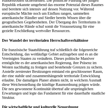
Handelsrouten sicherstellten. Die politische Führung der jungen
Republik erkannte umgehend das enorme Potenzial dieses Raumes
und bereitete sich intensiv auf dessen Nutzung vor. Während
europäische Mächte noch um Einfluss rangen, sammelten
amerikanische Händler und Siedler bereits Wissen über die
geografischen Gegebenheiten. Der Übergang des Territoriums in
amerikanische Hände schuf somit die Voraussetzung für eine
gezielte Erschließung wertvoller Ressourcen.
Der Wandel der territorialen Herrschaftsverhältnisse
Die französische Staatsführung traf schließlich die folgenreiche
Entscheidung, das weitläufige Gebiet aufzugeben und es an die
Vereinigten Staaten zu veräußern. Dieses politische Manöver
ermöglichte es der amerikanischen Regierung, ihre Präsenz im
Westen nachhaltig zu festigen und bestehende Grenzen zu sichern.
Anstelle zerstreuter Besitzungen entstand ein geschlossener Raum,
der eine stabile und zusammenhängende territoriale Entwicklung
erlaubte. Die damaligen Planer ahnten nicht, in welchem Ausmaß
diese Weichenstellung die künftige Raumordnung prägen würde.
Die neu gewonnene Kontinuität übertraf alle ursprünglichen
Erwartungen und legte das Fundament für eine dauerhafte staatliche
Struktur.
Die wirtschaftliche und kulturelle Neuordnung