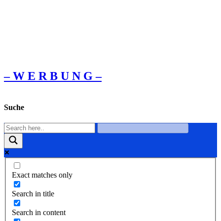
– W Ε R Β U Ν G –
Suche
Exact matches only
Search in title
Search in content