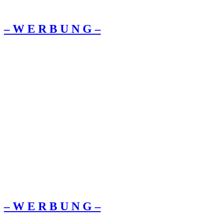
– W Ε R Β U Ν G –
– W Ε R Β U Ν G –