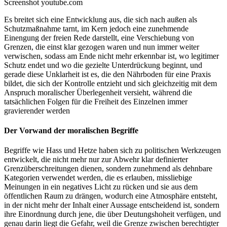
Screenshot youtube.com
Es breitet sich eine Entwicklung aus, die sich nach außen als
Schutzmaßnahme tarnt, im Kern jedoch eine zunehmende
Einengung der freien Rede darstellt, eine Verschiebung von
Grenzen, die einst klar gezogen waren und nun immer weiter
verwischen, sodass am Ende nicht mehr erkennbar ist, wo legitimer
Schutz endet und wo die gezielte Unterdrückung beginnt, und
gerade diese Unklarheit ist es, die den Nährboden für eine Praxis
bildet, die sich der Kontrolle entzieht und sich gleichzeitig mit dem
Anspruch moralischer Überlegenheit versieht, während die
tatsächlichen Folgen für die Freiheit des Einzelnen immer
gravierender werden
Der Vorwand der moralischen Begriffe
Begriffe wie Hass und Hetze haben sich zu politischen Werkzeugen
entwickelt, die nicht mehr nur zur Abwehr klar definierter
Grenzüberschreitungen dienen, sondern zunehmend als dehnbare
Kategorien verwendet werden, die es erlauben, missliebige
Meinungen in ein negatives Licht zu rücken und sie aus dem
öffentlichen Raum zu drängen, wodurch eine Atmosphäre entsteht,
in der nicht mehr der Inhalt einer Aussage entscheidend ist, sondern
ihre Einordnung durch jene, die über Deutungshoheit verfügen, und
genau darin liegt die Gefahr, weil die Grenze zwischen berechtigter