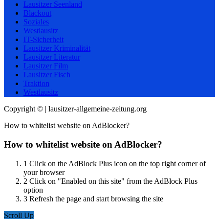
Lausitzer Seenland
Blackout
Soziales
Westlausitz
IT-Sicherheit
Lausitzer Kriminalität
Lausitzer Literatur
Lausitzer Film
Lausitzer Fisch
Traktion
Westlausitz
Copyright © | lausitzer-allgemeine-zeitung.org
How to whitelist website on AdBlocker?
How to whitelist website on AdBlocker?
1
Click on the AdBlock Plus icon on the top right corner of
your browser
2
Click on "Enabled on this site" from the AdBlock Plus
option
3
Refresh the page and start browsing the site
Scroll Up