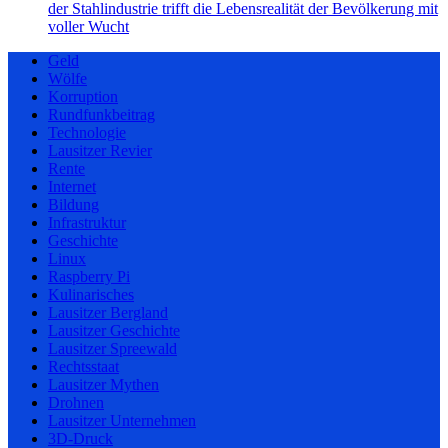
der Stahlindustrie trifft die Lebensrealität der Bevölkerung mit
voller Wucht
Geld
Wölfe
Korruption
Rundfunkbeitrag
Technologie
Lausitzer Revier
Rente
Internet
Bildung
Infrastruktur
Geschichte
Linux
Raspberry Pi
Kulinarisches
Lausitzer Bergland
Lausitzer Geschichte
Lausitzer Spreewald
Rechtsstaat
Lausitzer Mythen
Drohnen
Lausitzer Unternehmen
3D-Druck