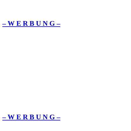
– W Ε R Β U Ν G –
– W Ε R Β U Ν G –