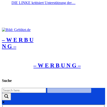
DIE LINKE kritisiert Unterstützung der…
– W Ε R Β U
Ν G –
– W Ε R Β U Ν G –
Suche