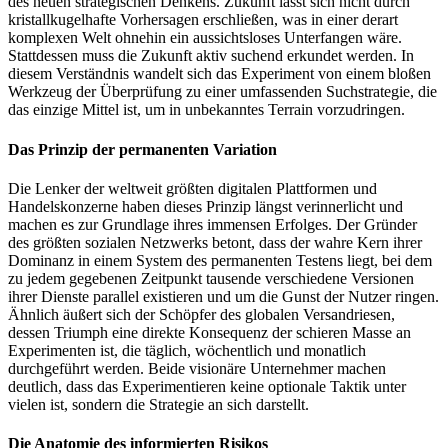
des neuen strategischen Denkens. Zukunft lässt sich nicht durch
kristallkugelhafte Vorhersagen erschließen, was in einer derart
komplexen Welt ohnehin ein aussichtsloses Unterfangen wäre.
Stattdessen muss die Zukunft aktiv suchend erkundet werden. In
diesem Verständnis wandelt sich das Experiment von einem bloßen
Werkzeug der Überprüfung zu einer umfassenden Suchstrategie, die
das einzige Mittel ist, um in unbekanntes Terrain vorzudringen.
Das Prinzip der permanenten Variation
Die Lenker der weltweit größten digitalen Plattformen und
Handelskonzerne haben dieses Prinzip längst verinnerlicht und
machen es zur Grundlage ihres immensen Erfolges. Der Gründer
des größten sozialen Netzwerks betont, dass der wahre Kern ihrer
Dominanz in einem System des permanenten Testens liegt, bei dem
zu jedem gegebenen Zeitpunkt tausende verschiedene Versionen
ihrer Dienste parallel existieren und um die Gunst der Nutzer ringen.
Ähnlich äußert sich der Schöpfer des globalen Versandriesen,
dessen Triumph eine direkte Konsequenz der schieren Masse an
Experimenten ist, die täglich, wöchentlich und monatlich
durchgeführt werden. Beide visionäre Unternehmer machen
deutlich, dass das Experimentieren keine optionale Taktik unter
vielen ist, sondern die Strategie an sich darstellt.
Die Anatomie des informierten Risikos