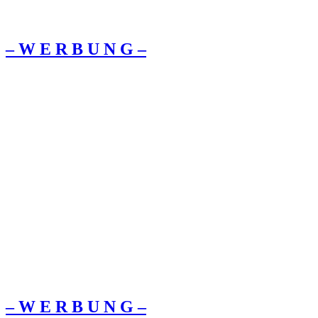
– W Ε R Β U Ν G –
– W Ε R Β U Ν G –