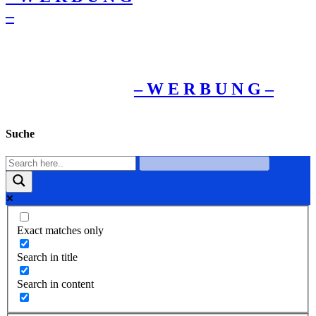
–
– W Ε R Β U Ν G –
Suche
Exact matches only
Search in title
Search in content