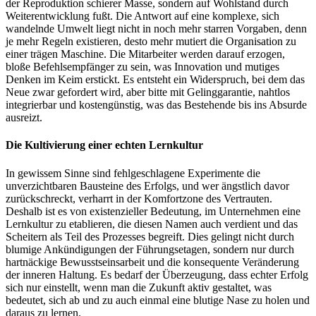
der Reproduktion schierer Masse, sondern auf Wohlstand durch
Weiterentwicklung fußt. Die Antwort auf eine komplexe, sich
wandelnde Umwelt liegt nicht in noch mehr starren Vorgaben, denn
je mehr Regeln existieren, desto mehr mutiert die Organisation zu
einer trägen Maschine. Die Mitarbeiter werden darauf erzogen,
bloße Befehlsempfänger zu sein, was Innovation und mutiges
Denken im Keim erstickt. Es entsteht ein Widerspruch, bei dem das
Neue zwar gefordert wird, aber bitte mit Gelinggarantie, nahtlos
integrierbar und kostengünstig, was das Bestehende bis ins Absurde
ausreizt.
Die Kultivierung einer echten Lernkultur
In gewissem Sinne sind fehlgeschlagene Experimente die
unverzichtbaren Bausteine des Erfolgs, und wer ängstlich davor
zurückschreckt, verharrt in der Komfortzone des Vertrauten.
Deshalb ist es von existenzieller Bedeutung, im Unternehmen eine
Lernkultur zu etablieren, die diesen Namen auch verdient und das
Scheitern als Teil des Prozesses begreift. Dies gelingt nicht durch
blumige Ankündigungen der Führungsetagen, sondern nur durch
hartnäckige Bewusstseinsarbeit und die konsequente Veränderung
der inneren Haltung. Es bedarf der Überzeugung, dass echter Erfolg
sich nur einstellt, wenn man die Zukunft aktiv gestaltet, was
bedeutet, sich ab und zu auch einmal eine blutige Nase zu holen und
daraus zu lernen.