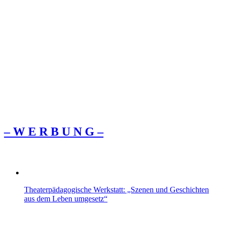
– W Ε R Β U Ν G –
Theaterpädagogische Werkstatt: „Szenen und Geschichten
aus dem Leben umgesetz“