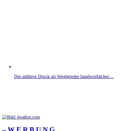
Der additive Druck als Wegbereiter handwerklicher…
– W Ε R Β U Ν G