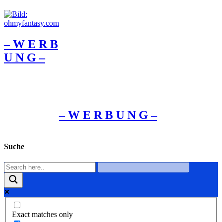
– W Ε R Β
U Ν G –
– W Ε R Β U Ν G –
Suche
Exact matches only