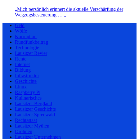
„Mich persönlich erinnert die aktuelle Verschärfung der
Wegzugsbesteuerung … „
Geld
Wölfe
Korruption
Rundfunkbeitrag
Technologie
Lausitzer Revier
Rente
Internet
Bildung
Infrastruktur
Geschichte
Linux
Raspberry Pi
Kulinarisches
Lausitzer Bergland
Lausitzer Geschichte
Lausitzer Spreewald
Rechtsstaat
Lausitzer Mythen
Drohnen
Lausitzer Unternehmen