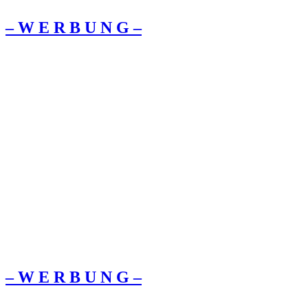
– W Ε R Β U Ν G –
– W Ε R Β U Ν G –