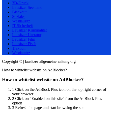
3D-Druck
Lausitzer Seenland
Blackout
Soziales
Westlausitz
IT-Sicherheit
Lausitzer Kriminalität
Lausitzer Literatur
Lausitzer Film
Lausitzer Fisch
Traktion
Westlausitz
Copyright © | lausitzer-allgemeine-zeitung.org
How to whitelist website on AdBlocker?
How to whitelist website on AdBlocker?
1
Click on the AdBlock Plus icon on the top right corner of
your browser
2
Click on "Enabled on this site" from the AdBlock Plus
option
3
Refresh the page and start browsing the site