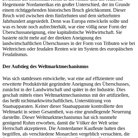
Hegemonie Nordamerikas ein großer Unterschied, der im Grunde
einem richtiggehenden historischen Bruch gleichkommt. Dieser
Bruch wird zwischen dem fünfzehnten und dem siebzehnten
Jahrhundert angesiedelt. Denn was Europa entwickeln sollte und
was es heute noch aufrechterhält, war eine völlig neue Form der
Überschussaneignung, eine kapitalistische Weltwirtschaft. Sie
basierte nicht mehr auf der direkten Aneignung des
landwirtschaftlichen Überschusses in der Form von Tributen wie bei
Weltreichen oder feudalen Renten wie im System des europäischen
Feudalismus.
Der Aufstieg des Weltmarktmechanismus
Was sich stattdessen entwickelte, war eine auf effizientere und
erweiterte Produktivität gegründete Aneignung des Überschusses,
zunächst in der Landwirtschaft und später in der Industrie. Dies
geschah mittels eines Weltmarktmechanismus mit der artifiziellen,
das heißt nichtmarktwirtschaftlichen, Unterstützung von
Staatsapparaten. Keiner dieser Staatsapparate kontrollierte den
Weltmarkt in seiner Gesamtheit, was eine grundlegende Neuerung
darstellte. Dieser Weltmarktmechanismus hat sich nunmehr
genügend Ruhm erworben, damit die Völker der Welt seine
Herrschaft akzeptieren. Die Amsterdamer Kaufleute hatten dies
begriffen, als verschiedene Monarchen vergeblich versuchten, die