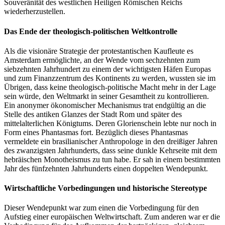
Souveränität des westlichen Heiligen Römischen Reichs
wiederherzustellen.
Das Ende der theologisch-politischen Weltkontrolle
Als die visionäre Strategie der protestantischen Kaufleute es
Amsterdam ermöglichte, an der Wende vom sechzehnten zum
siebzehnten Jahrhundert zu einem der wichtigsten Häfen Europas
und zum Finanzzentrum des Kontinents zu werden, wussten sie im
Übrigen, dass keine theologisch-politische Macht mehr in der Lage
sein würde, den Weltmarkt in seiner Gesamtheit zu kontrollieren.
Ein anonymer ökonomischer Mechanismus trat endgültig an die
Stelle des antiken Glanzes der Stadt Rom und später des
mittelalterlichen Königtums. Deren Glorienschein lebte nur noch in
Form eines Phantasmas fort. Bezüglich dieses Phantasmas
vermeldete ein brasilianischer Anthropologe in den dreißiger Jahren
des zwanzigsten Jahrhunderts, dass seine dunkle Kehrseite mit dem
hebräischen Monotheismus zu tun habe. Er sah in einem bestimmten
Jahr des fünfzehnten Jahrhunderts einen doppelten Wendepunkt.
Wirtschaftliche Vorbedingungen und historische Stereotype
Dieser Wendepunkt war zum einen die Vorbedingung für den
Aufstieg einer europäischen Weltwirtschaft. Zum anderen war er die