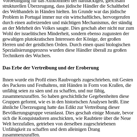
Vorbedingung für das Aufkommen der hartnäckigen, gleichsam
strukturellen Überzeugung, dass jüdische Händler die Schalthebel
des Welthandels in Händen hielten. Im Grunde war das jüdische
Problem in Portugal immer nur ein wirtschaftliches, hervorgerufen
durch einen aufreizenden und mächtigen Mechanismus, der ständig
an der Mehrheit des Volkes saugte. Dies geschah aber nicht nur zum
Wohl der israelitischen Minderheit, sondern ebenso zugunsten der
gewaltigen plutokratischen Interessen der Könige, der großen
Herren und der geistlichen Orden. Durch einen quasi biologischen
Spezialisierungsprozess wurden diese Händler überall zu großen
Technikern des Wuchers.
Das Erbe der Vertreibung und der Eroberung
Ihnen wurde ein Profil eines Raubvogels zugeschrieben, mit Gesten
des Packens und Festhaltens, mit Händen in Form von Krallen, die
unfähig seien zu säen und zu schaffen, und nur fähig,
zusammenzuraffen. So haben geschichtliche Gegebenheiten diese
Gruppen geformt, wie es in den historischen Analysen heißt. Eine
ähnliche Überzeugung hatte das Edikt zur Vertreibung dieser
Bevölkerungsgruppe veranlasst. Dies geschah einige Monate, bevor
sich die Konquistadoren anschickten, wie Raubtiere über die Neue
Welt herzufallen, getrieben von derselben zugeschriebenen
Unfähigkeit zu schaffen und dem alleinigen Drang
zusammenzuraffen.