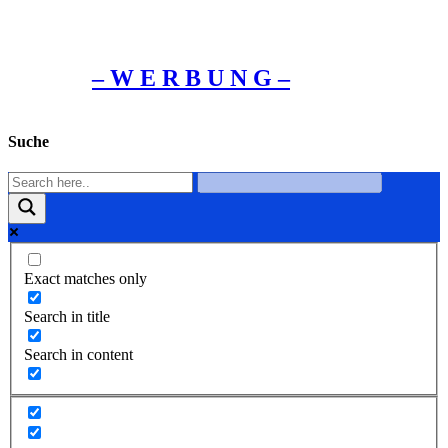
– W Ε R Β U Ν G –
Suche
Exact matches only
Search in title
Search in content