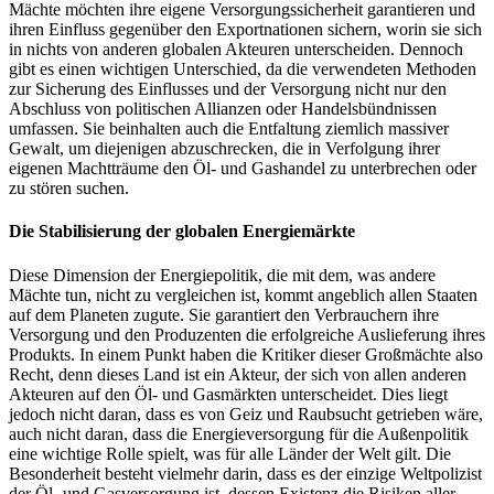
Mächte möchten ihre eigene Versorgungssicherheit garantieren und
ihren Einfluss gegenüber den Exportnationen sichern, worin sie sich
in nichts von anderen globalen Akteuren unterscheiden. Dennoch
gibt es einen wichtigen Unterschied, da die verwendeten Methoden
zur Sicherung des Einflusses und der Versorgung nicht nur den
Abschluss von politischen Allianzen oder Handelsbündnissen
umfassen. Sie beinhalten auch die Entfaltung ziemlich massiver
Gewalt, um diejenigen abzuschrecken, die in Verfolgung ihrer
eigenen Machtträume den Öl- und Gashandel zu unterbrechen oder
zu stören suchen.
Die Stabilisierung der globalen Energiemärkte
Diese Dimension der Energiepolitik, die mit dem, was andere
Mächte tun, nicht zu vergleichen ist, kommt angeblich allen Staaten
auf dem Planeten zugute. Sie garantiert den Verbrauchern ihre
Versorgung und den Produzenten die erfolgreiche Auslieferung ihres
Produkts. In einem Punkt haben die Kritiker dieser Großmächte also
Recht, denn dieses Land ist ein Akteur, der sich von allen anderen
Akteuren auf den Öl- und Gasmärkten unterscheidet. Dies liegt
jedoch nicht daran, dass es von Geiz und Raubsucht getrieben wäre,
auch nicht daran, dass die Energieversorgung für die Außenpolitik
eine wichtige Rolle spielt, was für alle Länder der Welt gilt. Die
Besonderheit besteht vielmehr darin, dass es der einzige Weltpolizist
der Öl- und Gasversorgung ist, dessen Existenz die Risiken aller