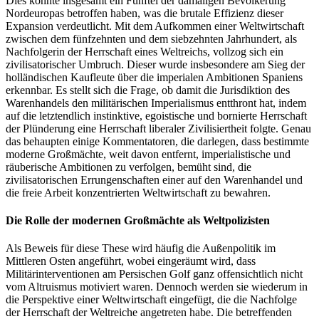
Dies könnte insgesamt ein Fünftel der damaligen Bevölkerung
Nordeuropas betroffen haben, was die brutale Effizienz dieser
Expansion verdeutlicht. Mit dem Aufkommen einer Weltwirtschaft
zwischen dem fünfzehnten und dem siebzehnten Jahrhundert, als
Nachfolgerin der Herrschaft eines Weltreichs, vollzog sich ein
zivilisatorischer Umbruch. Dieser wurde insbesondere am Sieg der
holländischen Kaufleute über die imperialen Ambitionen Spaniens
erkennbar. Es stellt sich die Frage, ob damit die Jurisdiktion des
Warenhandels den militärischen Imperialismus entthront hat, indem
auf die letztendlich instinktive, egoistische und bornierte Herrschaft
der Plünderung eine Herrschaft liberaler Zivilisiertheit folgte. Genau
das behaupten einige Kommentatoren, die darlegen, dass bestimmte
moderne Großmächte, weit davon entfernt, imperialistische und
räuberische Ambitionen zu verfolgen, bemüht sind, die
zivilisatorischen Errungenschaften einer auf den Warenhandel und
die freie Arbeit konzentrierten Weltwirtschaft zu bewahren.
Die Rolle der modernen Großmächte als Weltpolizisten
Als Beweis für diese These wird häufig die Außenpolitik im
Mittleren Osten angeführt, wobei eingeräumt wird, dass
Militärinterventionen am Persischen Golf ganz offensichtlich nicht
vom Altruismus motiviert waren. Dennoch werden sie wiederum in
die Perspektive einer Weltwirtschaft eingefügt, die die Nachfolge
der Herrschaft der Weltreiche angetreten habe. Die betreffenden