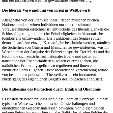
und der historischen Realität gewaltsamer Unterwerfung.
Die liberale Verwandlung von Krieg in Wettbewerb
Ausgehend von der Prämisse, dass Frieden zwischen reichen
Nationen und einzelnen Individuen nur unter bestimmten
Voraussetzungen erreichbar ist, entwickelte das liberale Denken die
Schlussfolgerung, militärische Feindseligkeiten in ökonomische
Konkurrenz umzuwandeln. Die Funktionen des Staates sollten
demnach auf eine einzige Kernaufgabe beschränkt werden, nämlich
die Sicherheit von Gütern und Menschen zu gewährleisten, was im
Wesentlichen der Aufgabe der Polizei entspricht. Der Markt und das
Recht, die sich zunächst auf nationaler Ebene und später auf
transnationaler Ebene etablierten, sollten es ermöglichen, die
natürlichen Eroberungsgelüste zu regulieren und ihnen eine
zivilisierte Form zu geben. Diese theoretische Verschiebung wurde
von bestimmten politischen Theoretikern als ein fundamentaler
Niedergang des eigentlichen Begriffs des Politischen analysiert.
Die Auflösung des Politischen durch Ethik und Ökonomie
Es ist stets zu beachten, dass sich diese liberalen Konzepte in einer
typischen Weise zwischen ethischen Geisteshaltungen und
ökonomischen Geschäftsinteressen bewegen. Von diesen beiden
polaren Seiten her versuchen sie, das Politische als eine Sphäre der