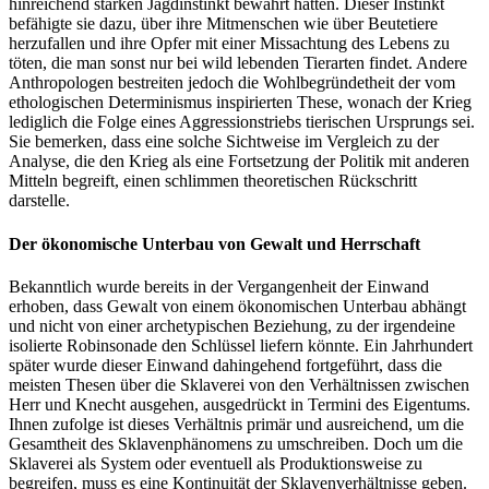
hinreichend starken Jagdinstinkt bewahrt hätten. Dieser Instinkt
befähigte sie dazu, über ihre Mitmenschen wie über Beutetiere
herzufallen und ihre Opfer mit einer Missachtung des Lebens zu
töten, die man sonst nur bei wild lebenden Tierarten findet. Andere
Anthropologen bestreiten jedoch die Wohlbegründetheit der vom
ethologischen Determinismus inspirierten These, wonach der Krieg
lediglich die Folge eines Aggressionstriebs tierischen Ursprungs sei.
Sie bemerken, dass eine solche Sichtweise im Vergleich zu der
Analyse, die den Krieg als eine Fortsetzung der Politik mit anderen
Mitteln begreift, einen schlimmen theoretischen Rückschritt
darstelle.
Der ökonomische Unterbau von Gewalt und Herrschaft
Bekanntlich wurde bereits in der Vergangenheit der Einwand
erhoben, dass Gewalt von einem ökonomischen Unterbau abhängt
und nicht von einer archetypischen Beziehung, zu der irgendeine
isolierte Robinsonade den Schlüssel liefern könnte. Ein Jahrhundert
später wurde dieser Einwand dahingehend fortgeführt, dass die
meisten Thesen über die Sklaverei von den Verhältnissen zwischen
Herr und Knecht ausgehen, ausgedrückt in Termini des Eigentums.
Ihnen zufolge ist dieses Verhältnis primär und ausreichend, um die
Gesamtheit des Sklavenphänomens zu umschreiben. Doch um die
Sklaverei als System oder eventuell als Produktionsweise zu
begreifen, muss es eine Kontinuität der Sklavenverhältnisse geben.