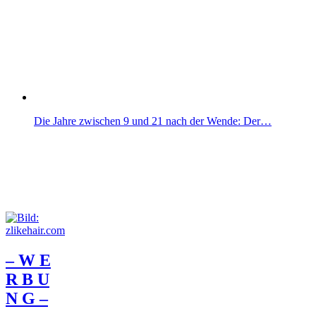
Die Jahre zwischen 9 und 21 nach der Wende: Der…
– W Ε
R Β U
Ν G –