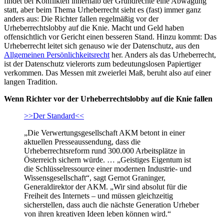
findet bei Konflikten innerhalb der Grundrechte eine Abwägung
statt, aber beim Thema Urheberrecht sieht es (fast) immer ganz
anders aus: Die Richter fallen regelmäßig vor der
Urheberrechtslobby auf die Knie. Macht und Geld haben
offensichtlich vor Gericht einen besseren Stand. Hinzu kommt: Das
Urheberrecht leitet sich genauso wie der Datenschutz, aus den
Allgemeinen Persönlichkeitsrecht
her. Anders als das Urheberrecht,
ist der Datenschutz vielerorts zum bedeutungslosen Papiertiger
verkommen. Das Messen mit zweierlei Maß, beruht also auf einer
langen Tradition.
Wenn Richter vor der Urheberrechtslobby auf die Knie fallen
>>Der Standard<<
„Die Verwertungsgesellschaft AKM betont in einer
aktuellen Presseaussendung, dass die
Urheberrechtsreform rund 300.000 Arbeitsplätze in
Österreich sichern würde. … „Geistiges Eigentum ist
die Schlüsselressource einer modernen Industrie- und
Wissensgesellschaft“, sagt Gernot Graninger,
Generaldirektor der AKM. „Wir sind absolut für die
Freiheit des Internets – und müssen gleichzeitig
sicherstellen, dass auch die nächste Generation Urheber
von ihren kreativen Ideen leben können wird.“