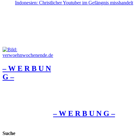
Indonesien: Christlicher Youtuber im Gefängnis misshandelt
– W Ε R Β U Ν
G –
– W Ε R Β U Ν G –
Suche