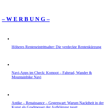
– W Ε R Β U Ν G –
Höheres Renteneintrittsalter: Die verdeckte Rentenkürzung
Navi-Apps im Check: Komoot – Fahrrad, Wander &
Mountainbike Navi
Antike – Renaissance – Gegenwart: Warum Nacktheit in der
Kunst als Gradmesser der Aufklärung taugt