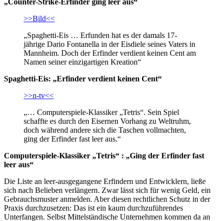
„Counter-Strike-Erfinder ging leer aus“
>>Bild<<
„Spaghetti-Eis … Erfunden hat es der damals 17-
jährige Dario Fontanella in der Eisdiele seines Vaters in
Mannheim. Doch der Erfinder verdient keinen Cent am
Namen seiner einzigartigen Kreation“
Spaghetti-Eis: „Erfinder verdient keinen Cent“
>>n-tv<<
„… Computerspiele-Klassiker „Tetris“. Sein Spiel
schaffte es durch den Eisernen Vorhang zu Weltruhm,
doch während andere sich die Taschen vollmachten,
ging der Erfinder fast leer aus.“
Computerspiele-Klassiker „Tetris“ : „Ging der Erfinder fast
leer aus“
Die Liste an leer-ausgegangene Erfindern und Entwicklern, ließe
sich nach Belieben verlängern. Zwar lässt sich für wenig Geld, ein
Gebrauchsmuster anmelden. Aber diesen rechtlichen Schutz in der
Praxis durchzusetzen: Das ist ein kaum durchzuführendes
Unterfangen. Selbst Mittelständische Unternehmen kommen da an