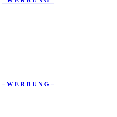
– W Ε R Β U Ν G –
– W Ε R Β U Ν G –