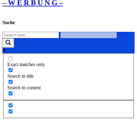
– W Ε R Β U Ν G –
Suche
Exact matches only
Search in title
Search in content