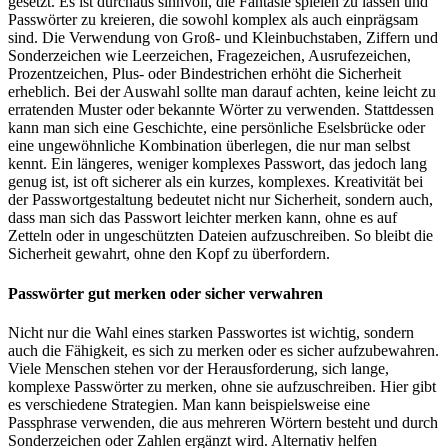
gesetzt. Es ist durchaus sinnvoll, die Fantasie spielen zu lassen und
Passwörter zu kreieren, die sowohl komplex als auch einprägsam
sind. Die Verwendung von Groß- und Kleinbuchstaben, Ziffern und
Sonderzeichen wie Leerzeichen, Fragezeichen, Ausrufezeichen,
Prozentzeichen, Plus- oder Bindestrichen erhöht die Sicherheit
erheblich. Bei der Auswahl sollte man darauf achten, keine leicht zu
erratenden Muster oder bekannte Wörter zu verwenden. Stattdessen
kann man sich eine Geschichte, eine persönliche Eselsbrücke oder
eine ungewöhnliche Kombination überlegen, die nur man selbst
kennt. Ein längeres, weniger komplexes Passwort, das jedoch lang
genug ist, ist oft sicherer als ein kurzes, komplexes. Kreativität bei
der Passwortgestaltung bedeutet nicht nur Sicherheit, sondern auch,
dass man sich das Passwort leichter merken kann, ohne es auf
Zetteln oder in ungeschützten Dateien aufzuschreiben. So bleibt die
Sicherheit gewahrt, ohne den Kopf zu überfordern.
Passwörter gut merken oder sicher verwahren
Nicht nur die Wahl eines starken Passwortes ist wichtig, sondern
auch die Fähigkeit, es sich zu merken oder es sicher aufzubewahren.
Viele Menschen stehen vor der Herausforderung, sich lange,
komplexe Passwörter zu merken, ohne sie aufzuschreiben. Hier gibt
es verschiedene Strategien. Man kann beispielsweise eine
Passphrase verwenden, die aus mehreren Wörtern besteht und durch
Sonderzeichen oder Zahlen ergänzt wird. Alternativ helfen