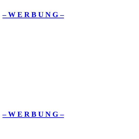
– W Ε R Β U Ν G –
– W Ε R Β U Ν G –