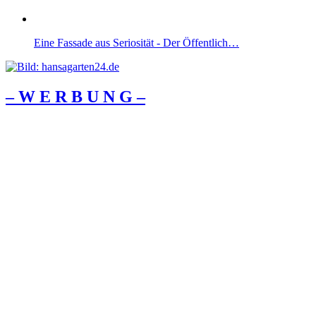
Eine Fassade aus Seriosität - Der Öffentlich…
– W Ε R Β U Ν G –