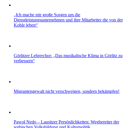
„Ich mache mir große Sorgen um die
Dienstleistungsunternehmen und ihre Mitarbeiter die von der
Kohle leben“
Görlitzer Lehrerchor: „Das musikalische Klima in Görlitz zu
verbessern“
Migrantengewalt nicht verschweigen, sondern bekämpfen!
Pawoł Nedo – Lausitzer Persönlichkeiten: Wegbereiter der
sorbischen Volksbildung und Kulturpolitik