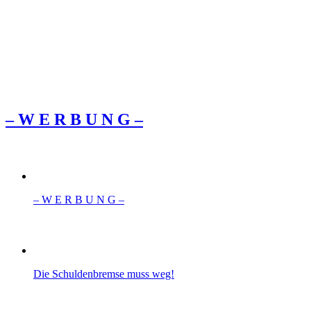
– W Ε R Β U Ν G –
– W Ε R Β U Ν G –
Die Schuldenbremse muss weg!