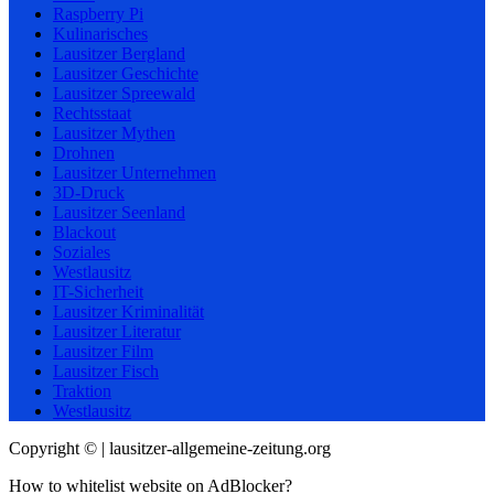
Raspberry Pi
Kulinarisches
Lausitzer Bergland
Lausitzer Geschichte
Lausitzer Spreewald
Rechtsstaat
Lausitzer Mythen
Drohnen
Lausitzer Unternehmen
3D-Druck
Lausitzer Seenland
Blackout
Soziales
Westlausitz
IT-Sicherheit
Lausitzer Kriminalität
Lausitzer Literatur
Lausitzer Film
Lausitzer Fisch
Traktion
Westlausitz
Copyright © | lausitzer-allgemeine-zeitung.org
How to whitelist website on AdBlocker?