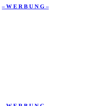
– W Ε R Β U Ν G –
– W Ε R Β U Ν G –