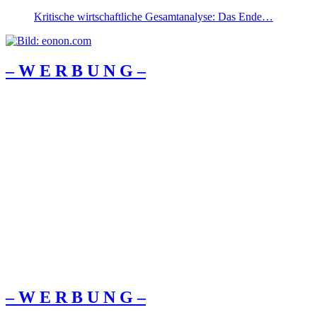
Kritische wirtschaftliche Gesamtanalyse: Das Ende…
– W Ε R Β U Ν G –
– W Ε R Β U Ν G –