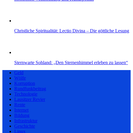
Christliche Spiritualität: Lectio Divina – Die göttliche Lesung
Sternwarte Sohland: „Den Sternenhimmel erleben zu lassen“
Geld
Wölfe
Korruption
Rundfunkbeitrag
Technologie
Lausitzer Revier
Rente
Internet
Bildung
Infrastruktur
Geschichte
Linux