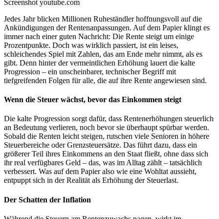
Screenshot youtube.com
Jedes Jahr blicken Millionen Ruheständler hoffnungsvoll auf die
Ankündigungen der Rentenanpassungen. Auf dem Papier klingt es
immer nach einer guten Nachricht: Die Rente steigt um einige
Prozentpunkte. Doch was wirklich passiert, ist ein leises,
schleichendes Spiel mit Zahlen, das am Ende mehr nimmt, als es
gibt. Denn hinter der vermeintlichen Erhöhung lauert die kalte
Progression – ein unscheinbarer, technischer Begriff mit
tiefgreifenden Folgen für alle, die auf ihre Rente angewiesen sind.
Wenn die Steuer wächst, bevor das Einkommen steigt
Die kalte Progression sorgt dafür, dass Rentenerhöhungen steuerlich
an Bedeutung verlieren, noch bevor sie überhaupt spürbar werden.
Sobald die Renten leicht steigen, rutschen viele Senioren in höhere
Steuerbereiche oder Grenzsteuersätze. Das führt dazu, dass ein
größerer Teil ihres Einkommens an den Staat fließt, ohne dass sich
ihr real verfügbares Geld – das, was im Alltag zählt – tatsächlich
verbessert. Was auf dem Papier also wie eine Wohltat aussieht,
entpuppt sich in der Realität als Erhöhung der Steuerlast.
Der Schatten der Inflation
Während die Steuern am Rentenzuwachs nagen, wirkt im