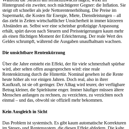
Hintergrund ein zweiter, noch mächtigerer Gegner: die Inflation. Sie
steigt oft schneller als jede Nettorentenerhöhung. Die Preise im
Supermarkt, die Kosten für Energie, Miete, Dienstleistungen – all
das zieht in Zeiten wirtschaftlicher Unsicherheit in immer kürzeren
Abständen an. Selbst wer eine scheinbar großzügige Anpassung
erhält, spürt davon nach Steuern und Preissteigerungen kaum mehr
als einen flüchtigen Moment der Erleichterung. Der reale Wert des
Geldes schrumpft, während die Ausgaben unaufhaltsam wachsen.
Die unsichtbare Rentenkürzung
Über die Jahre entsteht ein Effekt, der für viele schmerzhaft spürbar
wird, aber selten offen ausgesprochen wird: eine reale
Rentenkürzung durch die Hintertür. Nominal gesehen ist die Rente
heute höher als vor einigen Jahren. Doch real, also in ihrer
Kaufkraft, ist sie oft geringer. Der Alltag wird teurer, der verfügbare
Betrag kleiner, die Spielräume enger. Immer häufiger müssen ältere
Menschen anfangen zu rechnen, zu verzichten, zu verzichten noch
einmal – und das, obwohl sie offiziell mehr bekommen.
Kein Ausgleich in Sicht
Das Problem ist systemisch. Es gibt kaum automatische Korrekturen
im Steuer- und Rentensystem, die diesen Effekt abfedern. Die kalte