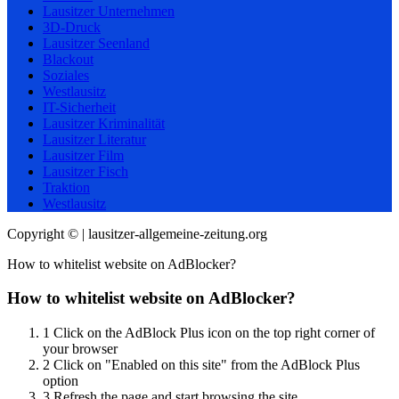
Lausitzer Unternehmen
3D-Druck
Lausitzer Seenland
Blackout
Soziales
Westlausitz
IT-Sicherheit
Lausitzer Kriminalität
Lausitzer Literatur
Lausitzer Film
Lausitzer Fisch
Traktion
Westlausitz
Copyright © | lausitzer-allgemeine-zeitung.org
How to whitelist website on AdBlocker?
How to whitelist website on AdBlocker?
1
Click on the AdBlock Plus icon on the top right corner of
your browser
2
Click on "Enabled on this site" from the AdBlock Plus
option
3
Refresh the page and start browsing the site