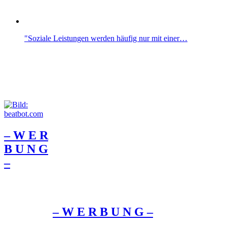
"Soziale Leistungen werden häufig nur mit einer…
– W Ε R
Β U Ν G
–
– W Ε R Β U Ν G –