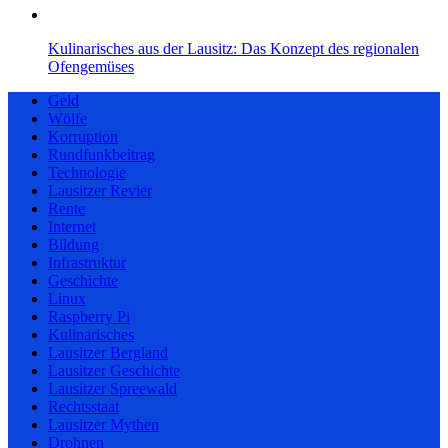
Kulinarisches aus der Lausitz: Das Konzept des regionalen
Ofengemüses
Geld
Wölfe
Korruption
Rundfunkbeitrag
Technologie
Lausitzer Revier
Rente
Internet
Bildung
Infrastruktur
Geschichte
Linux
Raspberry Pi
Kulinarisches
Lausitzer Bergland
Lausitzer Geschichte
Lausitzer Spreewald
Rechtsstaat
Lausitzer Mythen
Drohnen