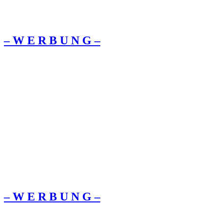
– W Ε R Β U Ν G –
– W Ε R Β U Ν G –