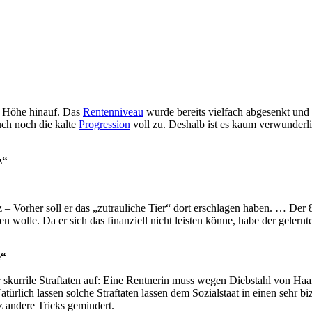
ie Höhe hinauf. Das
Rentenniveau
wurde bereits vielfach abgesenkt und 
uch noch die kalte
Progression
voll zu. Deshalb ist es kaum verwunderl
z“
 – Vorher soll er das „zutrauliche Tier“ dort erschlagen haben. … Der
ssen wolle. Da er sich das finanziell nicht leisten könne, habe der geler
e“
r skurrile Straftaten auf: Eine Rentnerin muss wegen Diebstahl von Ha
türlich lassen solche Straftaten lassen dem Sozialstaat in einen sehr bi
 andere Tricks gemindert.