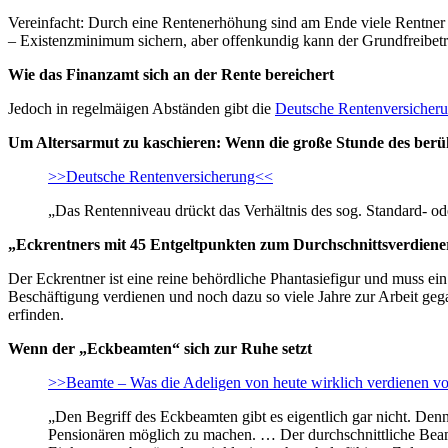
Vereinfacht: Durch eine Rentenerhöhung sind am Ende viele Rentner ä
– Existenzminimum sichern, aber offenkundig kann der Grundfreibetra
Wie das Finanzamt sich an der Rente bereichert
Jedoch in regelmäigen Abständen gibt die
Deutsche Rentenversicher
Um Altersarmut zu kaschieren: Wenn die große Stunde des be
>>Deutsche Rentenversicherung<<
„Das Rentenniveau drückt das Verhältnis des sog. Standard- od
„Eckrentners mit 45 Entgeltpunkten zum Durchschnittsverdiener
Der Eckrentner ist eine reine behördliche Phantasiefigur und muss ein
Beschäftigung verdienen und noch dazu so viele Jahre zur Arbeit ge
erfinden.
Wenn der „Eckbeamten“ sich zur Ruhe setzt
>>Beamte – Was die Adeligen von heute wirklich verdienen v
„Den Begriff des Eckbeamten gibt es eigentlich gar nicht. Den
Pensionären möglich zu machen. … Der durchschnittliche Beamt