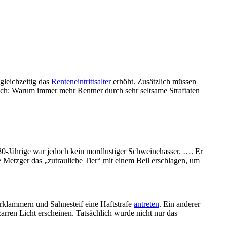
gleichzeitig das
Renteneintrittsalter
erhöht. Zusätzlich müssen
ich: Warum immer mehr Rentner durch sehr seltsame Straftaten
 80-Jährige war jedoch kein mordlustiger Schweinehasser. …. Er
nte Metzger das „zutrauliche Tier“ mit einem Beil erschlagen, um
arklammern und Sahnesteif eine Haftstrafe
antreten
. Ein anderer
zarren Licht erscheinen. Tatsächlich wurde nicht nur das