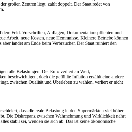
der großen Zentren liegt, zahlt doppelt. Der Staat redet von
rn.
auf dem Feld. Vorschriften, Auflagen, Dokumentationspflichten und
neue Arbeit, neue Kosten, neue Hemmnisse. Kleinere Betriebe können
s aber landet am Ende beim Verbraucher. Der Staat ruiniert den
gen alle Belastungen. Der Euro verliert an Wert,
iken beschwichtigen, doch die gefühlte Inflation erzählt eine andere
ngt, zwischen Qualität und Überleben zu wählen, verliert er nicht
schleiert, dass die reale Belastung in den Supermärkten viel höher
a lebt. Die Diskrepanz zwischen Wahrnehmung und Wirklichkeit nährt
les stabil sei, wenden sie sich ab. Das ist keine ökonomische