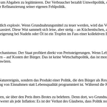
t, um Abgaben zu legitimieren. Der Verbraucher bezahlt Umweltpolitik, 
r Refinanzierung seiner eigenen Fehlpolitik.
aftlich explosiv. Wenn Grundnahrungsmittel zu teuer werden, wird das V
kassiert. Diese Wut sammelt sich leise, aber stetig – an Küchentischen, 
teigerung bei Nudeln oder Öl ist ein Tropfen im Fass einer kollektiven
anismus: Der Staat profitiert direkt von Preissteigerungen. Wenn Lebe
en – auf Kosten der Bürger. Das ist keine Wirtschaftspolitik, das ist mo
chwören.
turereignis, sondern das Produkt einer Politik, die den Bürger als Re
 von Einnahmen statt Lebensqualität programmiert ist. Während die Reg
ren, sie über den Preis ihres Brotes zu belehren. Denn dort, wo Grundn
hwerer als jede Inflation: Es ist der Verlust des Glaubens, dass Politik