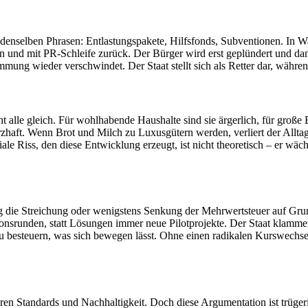
it denselben Phrasen: Entlastungspakete, Hilfsfonds, Subventionen. In
nd mit PR‑Schleife zurück. Der Bürger wird erst geplündert und dann 
ng wieder verschwindet. Der Staat stellt sich als Retter dar, während
ht alle gleich. Für wohlhabende Haushalte sind sie ärgerlich, für gr
haft. Wenn Brot und Milch zu Luxusgütern werden, verliert der Alltag 
e Riss, den diese Entwicklung erzeugt, ist nicht theoretisch – er wäch
die Streichung oder wenigstens Senkung der Mehrwertsteuer auf Grundn
onsrunden, statt Lösungen immer neue Pilotprojekte. Der Staat klammer
 zu besteuern, was sich bewegen lässt. Ohne einen radikalen Kurswechse
heren Standards und Nachhaltigkeit. Doch diese Argumentation ist trügeri