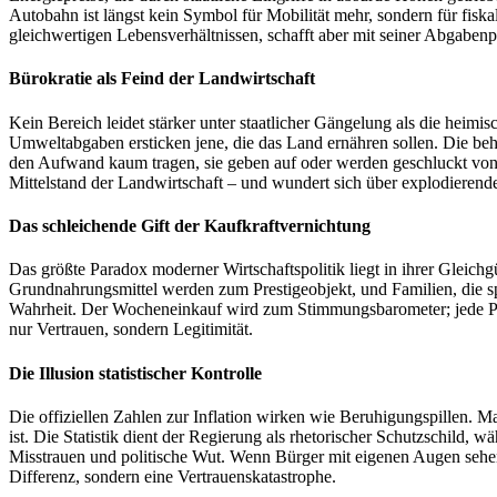
Autobahn ist längst kein Symbol für Mobilität mehr, sondern für fiskal
gleichwertigen Lebensverhältnissen, schafft aber mit seiner Abgabenp
Bürokratie als Feind der Landwirtschaft
Kein Bereich leidet stärker unter staatlicher Gängelung als die heim
Umweltabgaben ersticken jene, die das Land ernähren sollen. Die be
den Aufwand kaum tragen, sie geben auf oder werden geschluckt von K
Mittelstand der Landwirtschaft – und wundert sich über explodierend
Das schleichende Gift der Kaufkraftvernichtung
Das größte Paradox moderner Wirtschaftspolitik liegt in ihrer Gleich
Grundnahrungsmittel werden zum Prestigeobjekt, und Familien, die spare
Wahrheit. Der Wocheneinkauf wird zum Stimmungsbarometer; jede Preis
nur Vertrauen, sondern Legitimität.
Die Illusion statistischer Kontrolle
Die offiziellen Zahlen zur Inflation wirken wie Beruhigungspillen. M
ist. Die Statistik dient der Regierung als rhetorischer Schutzschil
Misstrauen und politische Wut. Wenn Bürger mit eigenen Augen sehen, 
Differenz, sondern eine Vertrauenskatastrophe.