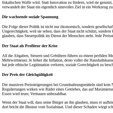
fiskalischen Waffe wird. Statt Innovation zu fördern, wird sie genutz
verwandelt der Staat ein eigentlich sinnvolles Ziel in ein Werkzeug zu
Die wachsende soziale Spannung
Die Folge dieser Politik ist nicht nur ökonomisch, sondern gesellsch
Ungerechtigkeit, weil sie sehen, dass der Staat nicht schützt, sondern 
glauben, dass Steuerpolitik im Dienst der Menschen steht. Jede Preiss
Der Staat als Profiteur der Krise
All die Abgaben, Steuern und Gebühren führen zu einem perfiden Mech
Mehrwertsteuer. Je höher die Inflation, desto voller die Haushaltskass
hat jede ethische Legitimation verloren, soziale Gerechtigkeit zu bes
Der Preis der Gleichgültigkeit
Die massiven Preissteigerungen bei Grundnahrungsmitteln sind kein Na
Regulierungen wirken wie Räder eines Getriebes, das auf Maximierung
Essen wird teuer, Vertrauen unbezahlbar.
Wenn der Staat will, dass seine Bürger an ihn glauben, muss er aufhö
dort bricht die Illusion vom Sozialstaat. Und dieser Schaden wiegt sc