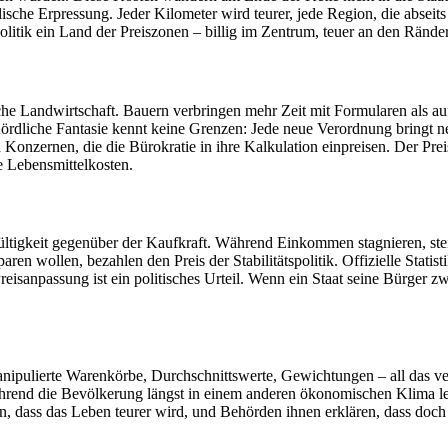
ische Erpressung. Jeder Kilometer wird teurer, jede Region, die abseits 
olitik ein Land der Preiszonen – billig im Zentrum, teuer an den Rände
ische Landwirtschaft. Bauern verbringen mehr Zeit mit Formularen als 
hördliche Fantasie kennt keine Grenzen: Jede neue Verordnung bringt 
onzernen, die die Bürokratie in ihre Kalkulation einpreisen. Der Prei
e Lebensmittelkosten.
gültigkeit gegenüber der Kaufkraft. Während Einkommen stagnieren, stei
n wollen, bezahlen den Preis der Stabilitätspolitik. Offizielle Statist
anpassung ist ein politisches Urteil. Wenn ein Staat seine Bürger zwi
anipulierte Warenkörbe, Durchschnittswerte, Gewichtungen – all das ver
d, während die Bevölkerung längst in einem anderen ökonomischen Klim
dass das Leben teurer wird, und Behörden ihnen erklären, dass doch al