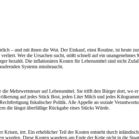
rlich – und mit ihnen die Wut. Der Einkauf, einst Routine, ist heute z
liert. Wer die Ursachen sucht, stößt schnell auf ein unangenehmes Mus
er bezahlt. Die inflationären Kosten für Lebensmittel sind nicht Zufall
ausufernden Systems missbraucht.
 die Mehrwertsteuer auf Lebensmittel. Sie trifft den Bürger dort, wo e
evölkerung auf jedes Stück Brot, jeden Liter Milch und jedes Kilogramm
echtfertigung fiskalischer Politik. Alle Appelle an soziale Verantwort
rn die längst überfällige Rückgabe eines Stücks Würde.
r Krisen, irrt. Ein erheblicher Teil der Kosten entsteht durch inländis
eben wurden. Diese Kosten wandern am Ende der Kette nicht in die Staa