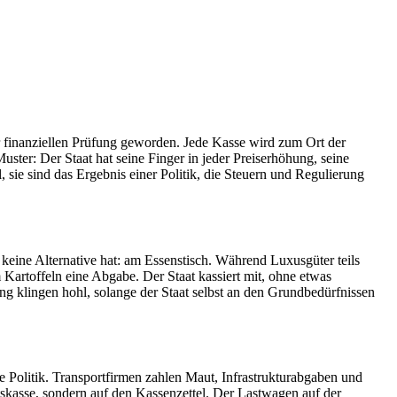
ur finanziellen Prüfung geworden. Jede Kasse wird zum Ort der
ter: Der Staat hat seine Finger in jeder Preiserhöhung, seine
, sie sind das Ergebnis einer Politik, die Steuern und Regulierung
r keine Alternative hat: am Essenstisch. Während Luxusgüter teils
 Kartoffeln eine Abgabe. Der Staat kassiert mit, ohne etwas
ung klingen hohl, solange der Staat selbst an den Grundbedürfnissen
che Politik. Transportfirmen zahlen Maut, Infrastrukturabgaben und
tskasse, sondern auf den Kassenzettel. Der Lastwagen auf der