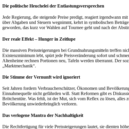
Die politische Heuchelei der Entlastungsversprechen
Jede Regierung, die steigende Preise predigt, reagiert irgendwann m
über Abgaben und Steuern wegnimmt, kehrt in symbolischen Beträgen u
geworden, das kurz vor Wahlen auf Tournee geht und nach der Abstimmu
Der reale Effekt – Hunger in Zeitlupe
Die massiven Preissteigerungen bei Grundnahrungsmitteln treffen nic
Existenzminimum lebt, spürt jede Preisveränderung sofort und schmerz
Altenheime rechnen Portionen neu, Tafeln werden überrannt. Der sozial
„Marktmechanik“.
Die Stimme der Vernunft wird ignoriert
Seit Jahren fordern Verbraucherschützer, Ökonomen und Bevölkerung 
Einnahmequelle nicht gefährden will. Statt Reformen gibt es Diskussi
Brötchentüte. Was fehlt, ist der Mut, sich vom Reflex zu lösen, alles
Bevölkerung unwiederbringlich verloren.
Das verlogene Mantra der Nachhaltigkeit
Die Rechtfertigung für viele Preissteigerungen lautet, sie dienten hö