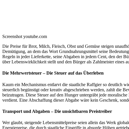
Screenshot youtube.com
Die Preise für Brot, Milch, Fleisch, Obst und Gemüse steigen unaufhö
Demütigung, an dem das Wort Grundnahrungsmittel seine Bedeutung ver
Regeln in jeder Lieferkette, seine Abgaben in jedem Cent, den der Bürg
über Lebenswirklichkeit stellt und den Bürger als Zahlmeister eines 
Die Mehrwertsteuer – Die Steuer auf das Überleben
Kaum ein Mechanismus entlarvt die staatliche Raffgier so deutlich wie
steuerlich begünstigt oder kreativ abgeschrieben werden, zahlt die B
beizutragen. Diese Steuer auf den Hunger untergräbt jede moralische R
verdient. Eine Abschaffung dieser Abgabe wäre kein Geschenk, sonde
Transport und Abgaben – Die unsichtbaren Preistreiber
Wer glaubt, steigende Lebensmittelpreise seien allein das Werk globale
Energiepreise, die durch staatliche Eingriffe in absurde Höhen getri