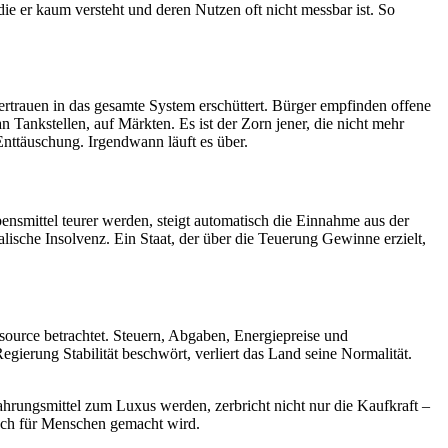
die er kaum versteht und deren Nutzen oft nicht messbar ist. So
ertrauen in das gesamte System erschüttert. Bürger empfinden offene
an Tankstellen, auf Märkten. Es ist der Zorn jener, die nicht mehr
 Enttäuschung. Irgendwann läuft es über.
nsmittel teurer werden, steigt automatisch die Einnahme aus der
ralische Insolvenz. Ein Staat, der über die Teuerung Gewinne erzielt,
ssource betrachtet. Steuern, Abgaben, Energiepreise und
ierung Stabilität beschwört, verliert das Land seine Normalität.
ahrungsmittel zum Luxus werden, zerbricht nicht nur die Kaufkraft –
 noch für Menschen gemacht wird.