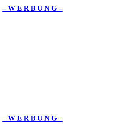
– W Ε R Β U Ν G –
– W Ε R Β U Ν G –