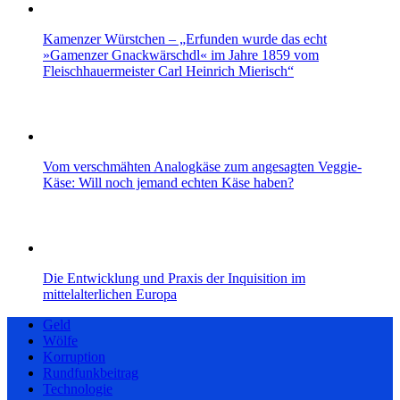
Kamenzer Würstchen – „Erfunden wurde das echt
»Gamenzer Gnackwärschdl« im Jahre 1859 vom
Fleischhauermeister Carl Heinrich Mierisch“
Vom verschmähten Analogkäse zum angesagten Veggie-
Käse: Will noch jemand echten Käse haben?
Die Entwicklung und Praxis der Inquisition im
mittelalterlichen Europa
Geld
Wölfe
Korruption
Rundfunkbeitrag
Technologie