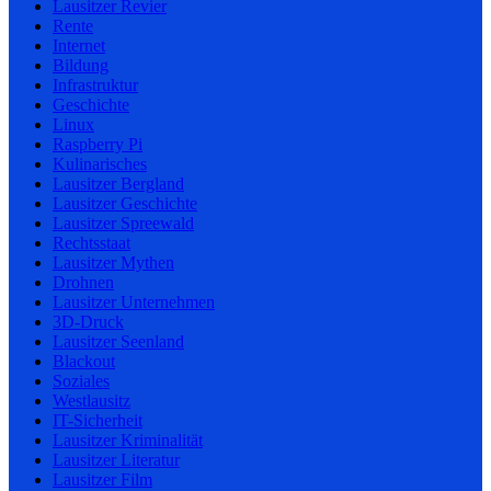
Lausitzer Revier
Rente
Internet
Bildung
Infrastruktur
Geschichte
Linux
Raspberry Pi
Kulinarisches
Lausitzer Bergland
Lausitzer Geschichte
Lausitzer Spreewald
Rechtsstaat
Lausitzer Mythen
Drohnen
Lausitzer Unternehmen
3D-Druck
Lausitzer Seenland
Blackout
Soziales
Westlausitz
IT-Sicherheit
Lausitzer Kriminalität
Lausitzer Literatur
Lausitzer Film