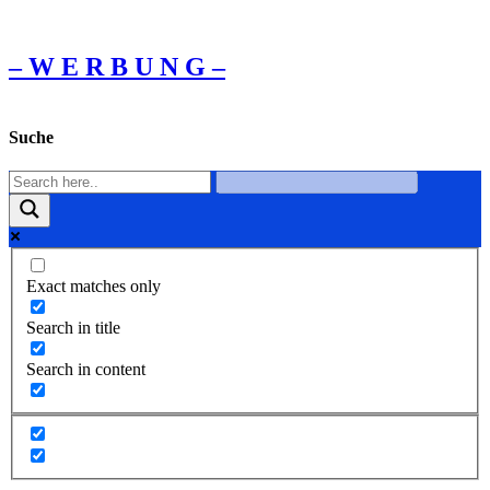
– W Ε R Β U Ν G –
Suche
Exact matches only
Search in title
Search in content