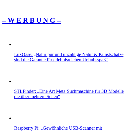
– W Ε R Β U Ν G –
LuxOase: „Natur pur und unzählige Natur & Kunstschätze
sind die Garantie für erlebnisreichen Urlaubsspaß“
STLFinder: „Eine Art Meta-Suchmaschine für 3D Modelle
die über mehrere Seiten“
Raspberry Pi: „Gewöhnliche USB-Scanner mit