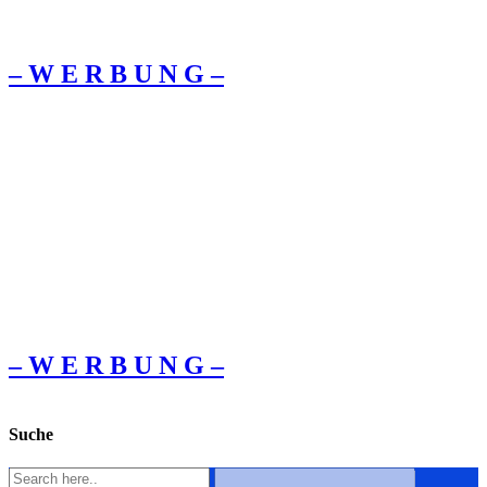
– W Ε R Β U Ν G –
– W Ε R Β U Ν G –
Suche