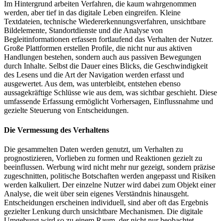
Im Hintergrund arbeiten Verfahren, die kaum wahrgenommen
werden, aber tief in das digitale Leben eingreifen. Kleine
Textdateien, technische Wiedererkennungsverfahren, unsichtbare
Bildelemente, Standortdienste und die Analyse von
Begleitinformationen erfassen fortlaufend das Verhalten der Nutzer.
Große Plattformen erstellen Profile, die nicht nur aus aktiven
Handlungen bestehen, sondern auch aus passiven Bewegungen
durch Inhalte. Selbst die Dauer eines Blicks, die Geschwindigkeit
des Lesens und die Art der Navigation werden erfasst und
ausgewertet. Aus dem, was unterbleibt, entstehen ebenso
aussagekräftige Schlüsse wie aus dem, was sichtbar geschieht. Diese
umfassende Erfassung ermöglicht Vorhersagen, Einflussnahme und
gezielte Steuerung von Entscheidungen.
Die Vermessung des Verhaltens
Die gesammelten Daten werden genutzt, um Verhalten zu
prognostizieren, Vorlieben zu formen und Reaktionen gezielt zu
beeinflussen. Werbung wird nicht mehr nur gezeigt, sondern präzise
zugeschnitten, politische Botschaften werden angepasst und Risiken
werden kalkuliert. Der einzelne Nutzer wird dabei zum Objekt einer
Analyse, die weit über sein eigenes Verständnis hinausgeht.
Entscheidungen erscheinen individuell, sind aber oft das Ergebnis
gezielter Lenkung durch unsichtbare Mechanismen. Die digitale
Umgebung wird so zu einem Raum, der nicht nur beobachtet,