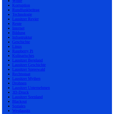
Wölfe
Korruption
Rundfunkbeitrag
Technologie
Lausitzer Revier
Rente
Internet
Bildung
Infrastruktur
Geschichte
Linux
Raspberry Pi
Kulinarisches
Lausitzer Bergland
Lausitzer Geschichte
Lausitzer Spreewald
Rechtsstaat
Lausitzer Mythen
Drohnen
Lausitzer Unternehmen
3D-Druck
Lausitzer Seenland
Blackout
Soziales
Westlausitz