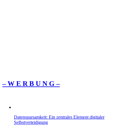
– W Ε R Β U Ν G –
Datensparsamkeit: Ein zentrales Element digitaler
Selbstverteidigung