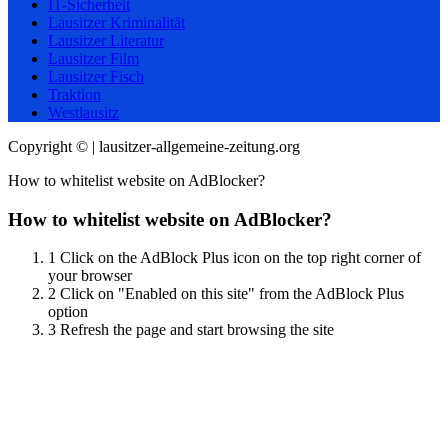
IT-Sicherheit
Lausitzer Kriminalität
Lausitzer Literatur
Lausitzer Film
Lausitzer Fisch
Traktion
Westlausitz
Copyright © | lausitzer-allgemeine-zeitung.org
How to whitelist website on AdBlocker?
How to whitelist website on AdBlocker?
1
Click on the AdBlock Plus icon on the top right corner of
your browser
2
Click on "Enabled on this site" from the AdBlock Plus
option
3
Refresh the page and start browsing the site
Scroll
Up