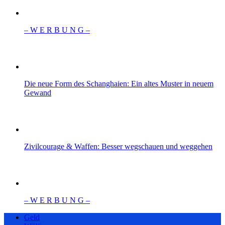
– W Ε R Β U Ν G –
Die neue Form des Schanghaien: Ein altes Muster in neuem
Gewand
Zivilcourage & Waffen: Besser wegschauen und weggehen
– W Ε R Β U Ν G –
Geld