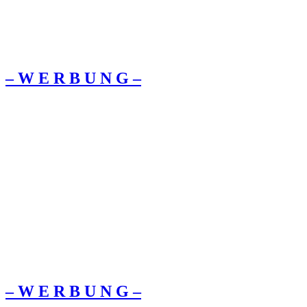
– W Ε R Β U Ν G –
– W Ε R Β U Ν G –