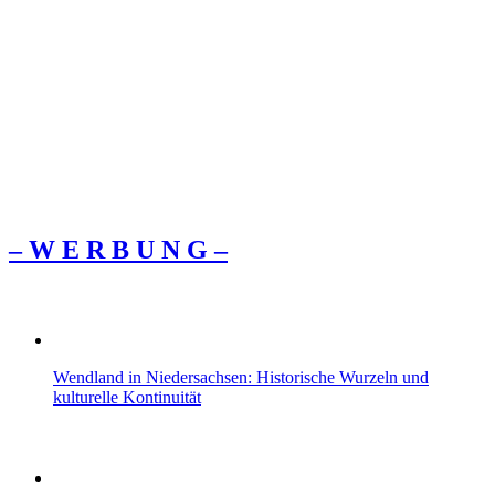
– W Ε R Β U Ν G –
Wendland in Niedersachsen: Historische Wurzeln und
kulturelle Kontinuität