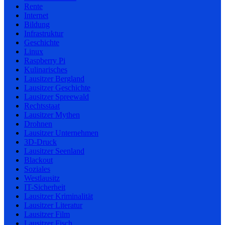
Rente
Internet
Bildung
Infrastruktur
Geschichte
Linux
Raspberry Pi
Kulinarisches
Lausitzer Bergland
Lausitzer Geschichte
Lausitzer Spreewald
Rechtsstaat
Lausitzer Mythen
Drohnen
Lausitzer Unternehmen
3D-Druck
Lausitzer Seenland
Blackout
Soziales
Westlausitz
IT-Sicherheit
Lausitzer Kriminalität
Lausitzer Literatur
Lausitzer Film
Lausitzer Fisch