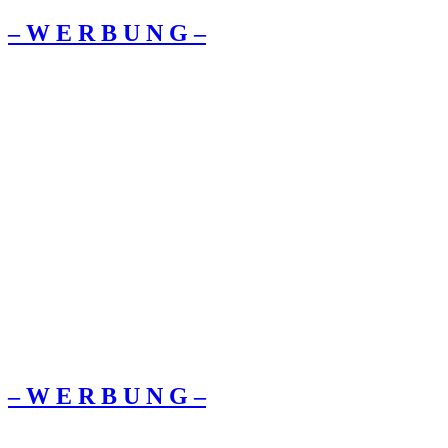
– W Ε R Β U Ν G –
– W Ε R Β U Ν G –