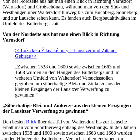
Von der Nordseite aus hat man einen Blick in Richtung Varnsdorf
(Warnsdorf) und Großschönau, während man von den Süd- und
Westhängen über Waltersdorf hinweg bis zum Buchberg, Sonneberg
und zur Lausche sehen kann. Es fanden auch Bergbauaktivitäten im
Umfeld des Butterbergs statt.
Von der Nordseite aus hat man einen Blick in Richtung
Varnsdorf
>>Lužické a Žitavské hory – Lausitzer und Zittauer
Gebirge<<
„Zwischen 1538 und 1600 sowie zwischen 1663 und
1668 wurden an den Hängen des Butterbergs und im
weiteren Umfeld von Waltersdorf Versuchsstollen
gegraben, um silberhaltige Blei- und Zinkerze aus den
kleinen Erzgängen der Lausitzer Verwerfung zu
gewinnen.“
„Silberhaltige Blei- und Zinkerze aus den kleinen Erzgängen
der Lausitzer Verwerfung zu gewinnen“
Den besten
Blick
über das Tal von Waltersdorf bis zur Lausche
erhält man vom Schiffnerweg entlang des Westhangs. In den Jahren
zwischen 1538 und 1600 sowie zwischen 1663 und 1668 wurden
an den Hängen des Butterbergs Versuchsstollen gegraben, um