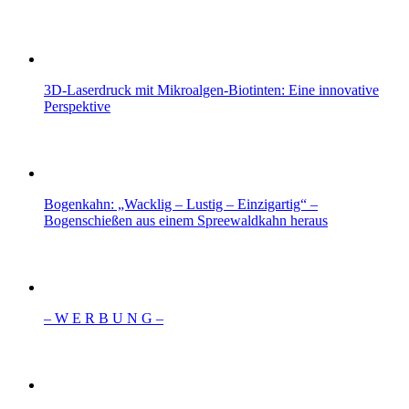
3D-Laserdruck mit Mikroalgen-Biotinten: Eine innovative
Perspektive
Bogenkahn: „Wacklig – Lustig – Einzigartig“ –
Bogenschießen aus einem Spreewaldkahn heraus
– W Ε R Β U Ν G –