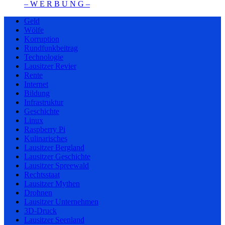
– W Ε R Β U Ν G –
Geld
Wölfe
Korruption
Rundfunkbeitrag
Technologie
Lausitzer Revier
Rente
Internet
Bildung
Infrastruktur
Geschichte
Linux
Raspberry Pi
Kulinarisches
Lausitzer Bergland
Lausitzer Geschichte
Lausitzer Spreewald
Rechtsstaat
Lausitzer Mythen
Drohnen
Lausitzer Unternehmen
3D-Druck
Lausitzer Seenland