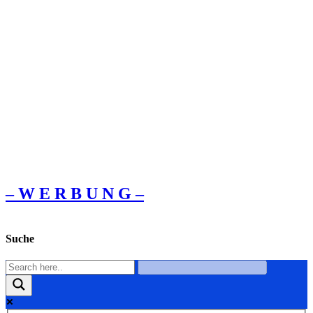
– W Ε R Β U Ν G –
Suche