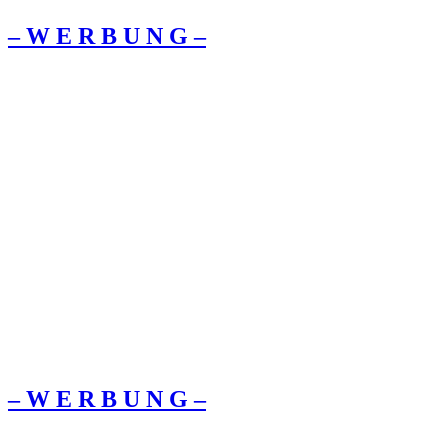
– W Ε R Β U Ν G –
– W Ε R Β U Ν G –