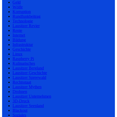
Geld
Wölfe
Korruption
Rundfunkbeitrag
Technologie
Lausitzer Revier
Rente
Internet
Bildung
Infrastruktur
Geschichte
Linux
Raspberry Pi
Kulinarisches
Lausitzer Bergland
Lausitzer Geschichte
Lausitzer Spreewald
Rechtsstaat
Lausitzer Mythen
Drohnen
Lausitzer Unternehmen
3D-Druck
Lausitzer Seenland
Blackout
Soziales