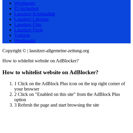
Westlausitz
IT-Sicherheit
Lausitzer Kriminalität
Lausitzer Literatur
Lausitzer Film
Lausitzer Fisch
Traktion
Westlausitz
Copyright © | lausitzer-allgemeine-zeitung.org
How to whitelist website on AdBlocker?
How to whitelist website on AdBlocker?
1
Click on the AdBlock Plus icon on the top right corner of
your browser
2
Click on "Enabled on this site" from the AdBlock Plus
option
3
Refresh the page and start browsing the site
Scroll
Up