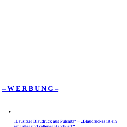
– W Ε R Β U Ν G –
„Lausitzer Blaudruck aus Pulsnitz“ – „Blaudruckes ist ein
sehr altes und seltenes Handwerk“