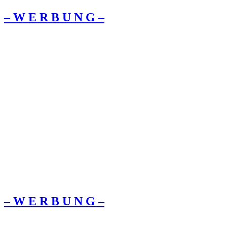
– W Ε R Β U Ν G –
– W Ε R Β U Ν G –