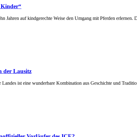
 Kinder“
Jahren auf kindgerechte Weise den Umgang mit Pferden erlernen. Da
n der Lausitz
r Landes ist eine wunderbare Kombination aus Geschichte und Tradition.
ffizieller Vorläufer des ICE?