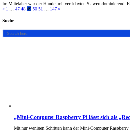
Im Mittelalter war der Handel mit versklavten Slawen dominierend.
«
1
…
47
48
49
50
51
…
147
»
Suche
„Mini-Computer Raspberry Pi lässt sich als „Re
Mit nur wenigen Schritten kann der Mini-Computer Raspberry