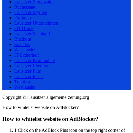
Lausitzer Spreewald
Rechtsstaat
Lausitzer Mythen
Drohnen
Lausitzer Unternehmen
3D-Druck
Lausitzer Seenland
Blackout
Soziales
Westlausitz
IT-Sicherheit
Lausitzer Kriminalität
Lausitzer Literatur
Lausitzer Film
Lausitzer Fisch
Traktion
Westlausitz
Copyright © | lausitzer-allgemeine-zeitung.org
How to whitelist website on AdBlocker?
How to whitelist website on AdBlocker?
1
Click on the AdBlock Plus icon on the top right corner of