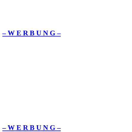
– W Ε R Β U Ν G –
– W Ε R Β U Ν G –