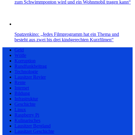
zum Schwimmponton wird und ein Wohnmobil tragen kann“
Spatzenkino: „Jedes Filmprogramm hat ein Thema und
besteht aus zwei bis drei kindgerechten Kurzfilmen“
Geld
Wölfe
Korruption
Rundfunkbeitrag
Technologie
Lausitzer Revier
Rente
Internet
Bildung
Infrastruktur
Geschichte
Linux
Raspberry Pi
Kulinarisches
Lausitzer Bergland
Lausitzer Geschichte