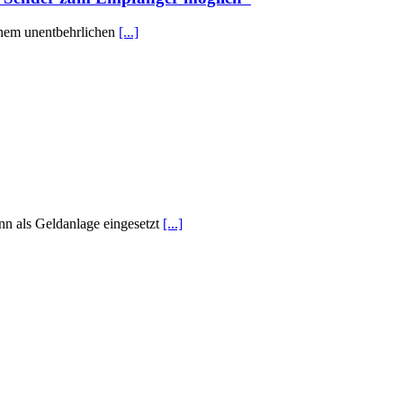
inem unentbehrlichen
[...]
ann als Geldanlage eingesetzt
[...]