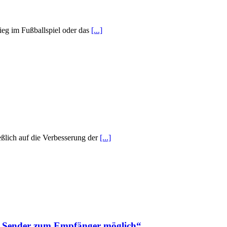
ieg im Fußballspiel oder das
[...]
eßlich auf die Verbesserung der
[...]
m Sender zum Empfänger möglich“