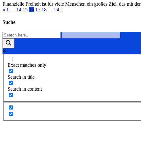
Finanzielle Freiheit ist für viele Menschen ein großes Ziel, das mit
«
1
…
14
15
16
17
18
…
24
»
Suche
Exact matches only
Search in title
Search in content