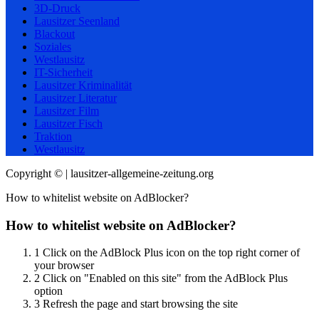
3D-Druck
Lausitzer Seenland
Blackout
Soziales
Westlausitz
IT-Sicherheit
Lausitzer Kriminalität
Lausitzer Literatur
Lausitzer Film
Lausitzer Fisch
Traktion
Westlausitz
Copyright © | lausitzer-allgemeine-zeitung.org
How to whitelist website on AdBlocker?
How to whitelist website on AdBlocker?
1
Click on the AdBlock Plus icon on the top right corner of
your browser
2
Click on "Enabled on this site" from the AdBlock Plus
option
3
Refresh the page and start browsing the site