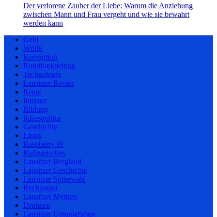
Der verlorene Zauber der Liebe: Warum die Anziehung
zwischen Mann und Frau vergeht und wie sie bewahrt
werden kann
Geld
Wölfe
Korruption
Rundfunkbeitrag
Technologie
Lausitzer Revier
Rente
Internet
Bildung
Infrastruktur
Geschichte
Linux
Raspberry Pi
Kulinarisches
Lausitzer Bergland
Lausitzer Geschichte
Lausitzer Spreewald
Rechtsstaat
Lausitzer Mythen
Drohnen
Lausitzer Unternehmen