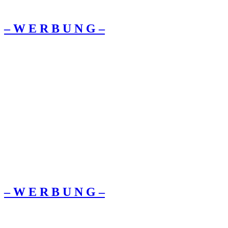
– W Ε R Β U Ν G –
– W Ε R Β U Ν G –