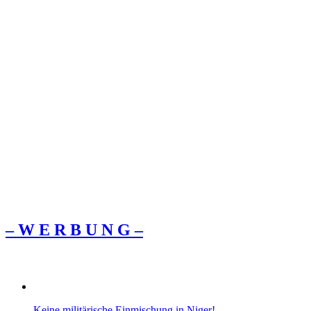
– W Ε R Β U Ν G –
Keine militärische Einmischung in Niger!