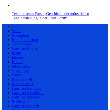
Textilmuseum Forst: „Geschichte der industriellen
Textilherstellung in der Stadt Forst“
Geld
Wölfe
Korruption
Rundfunkbeitrag
Technologie
Lausitzer Revier
Rente
Internet
Bildung
Infrastruktur
Geschichte
Linux
Raspberry Pi
Kulinarisches
Lausitzer Bergland
Lausitzer Geschichte
Lausitzer Spreewald
Rechtsstaat
Lausitzer Mythen