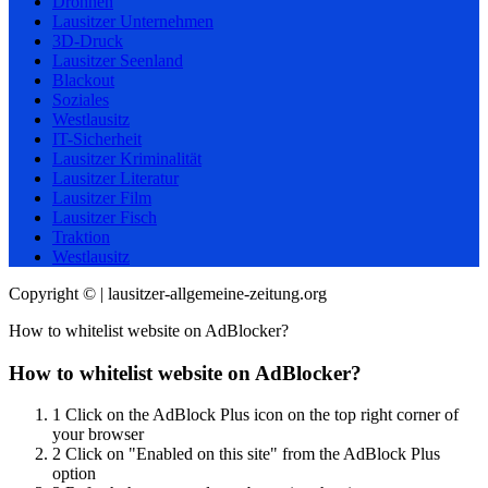
Drohnen
Lausitzer Unternehmen
3D-Druck
Lausitzer Seenland
Blackout
Soziales
Westlausitz
IT-Sicherheit
Lausitzer Kriminalität
Lausitzer Literatur
Lausitzer Film
Lausitzer Fisch
Traktion
Westlausitz
Copyright © | lausitzer-allgemeine-zeitung.org
How to whitelist website on AdBlocker?
How to whitelist website on AdBlocker?
1
Click on the AdBlock Plus icon on the top right corner of
your browser
2
Click on "Enabled on this site" from the AdBlock Plus
option