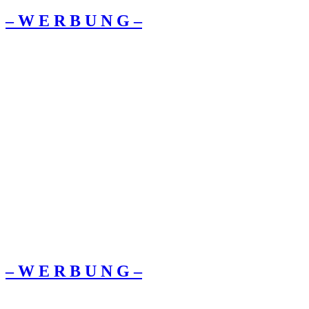
– W Ε R Β U Ν G –
– W Ε R Β U Ν G –