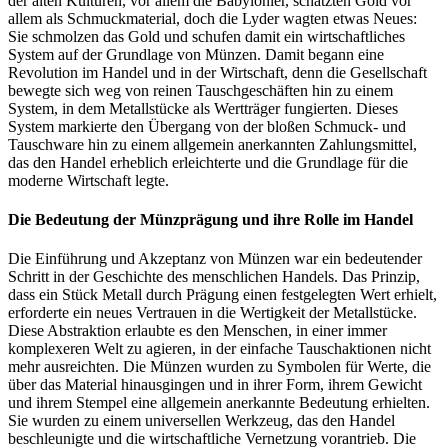
der alten Kulturen, vor allem die Babylonier, schätzten Gold vor
allem als Schmuckmaterial, doch die Lyder wagten etwas Neues:
Sie schmolzen das Gold und schufen damit ein wirtschaftliches
System auf der Grundlage von Münzen. Damit begann eine
Revolution im Handel und in der Wirtschaft, denn die Gesellschaft
bewegte sich weg von reinen Tauschgeschäften hin zu einem
System, in dem Metallstücke als Wertträger fungierten. Dieses
System markierte den Übergang von der bloßen Schmuck- und
Tauschware hin zu einem allgemein anerkannten Zahlungsmittel,
das den Handel erheblich erleichterte und die Grundlage für die
moderne Wirtschaft legte.
Die Bedeutung der Münzprägung und ihre Rolle im Handel
Die Einführung und Akzeptanz von Münzen war ein bedeutender
Schritt in der Geschichte des menschlichen Handels. Das Prinzip,
dass ein Stück Metall durch Prägung einen festgelegten Wert erhielt,
erforderte ein neues Vertrauen in die Wertigkeit der Metallstücke.
Diese Abstraktion erlaubte es den Menschen, in einer immer
komplexeren Welt zu agieren, in der einfache Tauschaktionen nicht
mehr ausreichten. Die Münzen wurden zu Symbolen für Werte, die
über das Material hinausgingen und in ihrer Form, ihrem Gewicht
und ihrem Stempel eine allgemein anerkannte Bedeutung erhielten.
Sie wurden zu einem universellen Werkzeug, das den Handel
beschleunigte und die wirtschaftliche Vernetzung vorantrieb. Die