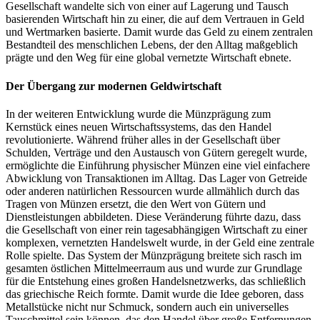
Gesellschaft wandelte sich von einer auf Lagerung und Tausch
basierenden Wirtschaft hin zu einer, die auf dem Vertrauen in Geld
und Wertmarken basierte. Damit wurde das Geld zu einem zentralen
Bestandteil des menschlichen Lebens, der den Alltag maßgeblich
prägte und den Weg für eine global vernetzte Wirtschaft ebnete.
Der Übergang zur modernen Geldwirtschaft
In der weiteren Entwicklung wurde die Münzprägung zum
Kernstück eines neuen Wirtschaftssystems, das den Handel
revolutionierte. Während früher alles in der Gesellschaft über
Schulden, Verträge und den Austausch von Gütern geregelt wurde,
ermöglichte die Einführung physischer Münzen eine viel einfachere
Abwicklung von Transaktionen im Alltag. Das Lager von Getreide
oder anderen natürlichen Ressourcen wurde allmählich durch das
Tragen von Münzen ersetzt, die den Wert von Gütern und
Dienstleistungen abbildeten. Diese Veränderung führte dazu, dass
die Gesellschaft von einer rein tagesabhängigen Wirtschaft zu einer
komplexen, vernetzten Handelswelt wurde, in der Geld eine zentrale
Rolle spielte. Das System der Münzprägung breitete sich rasch im
gesamten östlichen Mittelmeerraum aus und wurde zur Grundlage
für die Entstehung eines großen Handelsnetzwerks, das schließlich
das griechische Reich formte. Damit wurde die Idee geboren, dass
Metallstücke nicht nur Schmuck, sondern auch ein universelles
Tauschmittel sein können, das den Handel über große Entfernungen