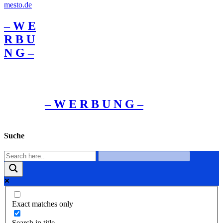
– W Ε
R Β U
Ν G –
– W Ε R Β U Ν G –
Suche
Exact matches only
Search in title