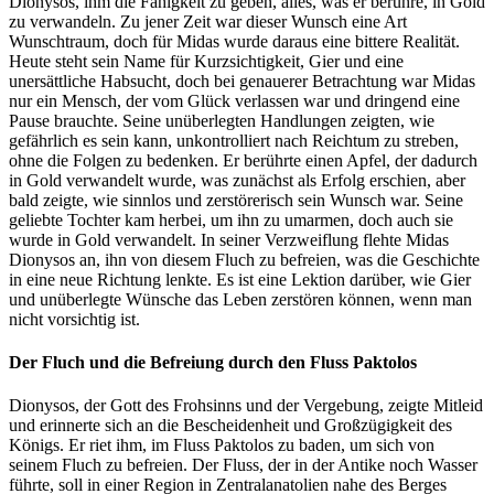
Dionysos, ihm die Fähigkeit zu geben, alles, was er berühre, in Gold
zu verwandeln. Zu jener Zeit war dieser Wunsch eine Art
Wunschtraum, doch für Midas wurde daraus eine bittere Realität.
Heute steht sein Name für Kurzsichtigkeit, Gier und eine
unersättliche Habsucht, doch bei genauerer Betrachtung war Midas
nur ein Mensch, der vom Glück verlassen war und dringend eine
Pause brauchte. Seine unüberlegten Handlungen zeigten, wie
gefährlich es sein kann, unkontrolliert nach Reichtum zu streben,
ohne die Folgen zu bedenken. Er berührte einen Apfel, der dadurch
in Gold verwandelt wurde, was zunächst als Erfolg erschien, aber
bald zeigte, wie sinnlos und zerstörerisch sein Wunsch war. Seine
geliebte Tochter kam herbei, um ihn zu umarmen, doch auch sie
wurde in Gold verwandelt. In seiner Verzweiflung flehte Midas
Dionysos an, ihn von diesem Fluch zu befreien, was die Geschichte
in eine neue Richtung lenkte. Es ist eine Lektion darüber, wie Gier
und unüberlegte Wünsche das Leben zerstören können, wenn man
nicht vorsichtig ist.
Der Fluch und die Befreiung durch den Fluss Paktolos
Dionysos, der Gott des Frohsinns und der Vergebung, zeigte Mitleid
und erinnerte sich an die Bescheidenheit und Großzügigkeit des
Königs. Er riet ihm, im Fluss Paktolos zu baden, um sich von
seinem Fluch zu befreien. Der Fluss, der in der Antike noch Wasser
führte, soll in einer Region in Zentralanatolien nahe des Berges