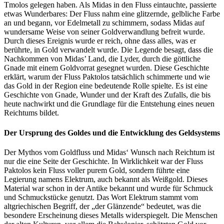
Tmolos gelegen haben. Als Midas in den Fluss eintauchte, passierte
etwas Wunderbares: Der Fluss nahm eine glitzernde, gelbliche Farbe
an und begann, vor Edelmetall zu schimmern, sodass Midas auf
wundersame Weise von seiner Goldverwandlung befreit wurde.
Durch dieses Ereignis wurde er reich, ohne dass alles, was er
berührte, in Gold verwandelt wurde. Die Legende besagt, dass die
Nachkommen von Midas’ Land, die Lyder, durch die göttliche
Gnade mit einem Goldvorrat gesegnet wurden. Diese Geschichte
erklärt, warum der Fluss Paktolos tatsächlich schimmerte und wie
das Gold in der Region eine bedeutende Rolle spielte. Es ist eine
Geschichte von Gnade, Wunder und der Kraft des Zufalls, die bis
heute nachwirkt und die Grundlage für die Entstehung eines neuen
Reichtums bildet.
Der Ursprung des Goldes und die Entwicklung des Geldsystems
Der Mythos vom Goldfluss und Midas‘ Wunsch nach Reichtum ist
nur die eine Seite der Geschichte. In Wirklichkeit war der Fluss
Paktolos kein Fluss voller purem Gold, sondern führte eine
Legierung namens Elektrum, auch bekannt als Weißgold. Dieses
Material war schon in der Antike bekannt und wurde für Schmuck
und Schmuckstücke genutzt. Das Wort Elektrum stammt vom
altgriechischen Begriff, der „der Glänzende“ bedeutet, was die
besondere Erscheinung dieses Metalls widerspiegelt. Die Menschen