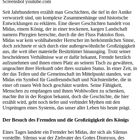
Screenshot youtube.com
Seit Jahrhunderten erzählt man Geschichten, die tief in der Antike
verwurzelt sind, um komplexe Zusammenhänge und historische
Entwicklungen zu erklären. Eine dieser Geschichten handelt von
Midas, einem König, der in einer trockenen, kargen Landschaft
namens Phrygien herrschte, durch die der Fluss Paktolos floss.
Midas war kein wohlhabender Herrscher im herkömmlichen Sinne,
doch zeichnete er sich durch eine außergewöhnliche Großzügigkeit
aus, die weit über materielle Besitztümer hinausging. Trotz seiner
bescheidenen Verhältnisse war er dafür bekannt, Fremde herzlich
aufzunehmen und ihnen einen Platz an seinem Tisch zu gewähren,
ungeachtet ihrer Herkunft oder ihres sozialen Status. In einer Zeit, in
der das Teilen und die Gemeinschaft im Mittelpunkt standen, war
Midas ein Symbol für Gastfreundschaft und Nächstenliebe, die in
einer oft rauen Welt hoch geschätzt wurden. Seine Fähigkeit,
Menschen zu empfangen und ihnen Wohlwollen zu schenken,
machte ihn in der Region bekannt, doch die Geschichte, die hier
erzählt wird, geht noch tiefer und verbindet Mythen mit den
Ursprüngen eines Systems, das unser aller Leben bis heute prägt.
Der Besuch des Fremden und die Großzügigkeit des Königs
Eines Tages landete ein Fremder bei Midas, der sich als Silenus
vorstellte. Silenus war der Ziehvater des Gottes Dionysos, des