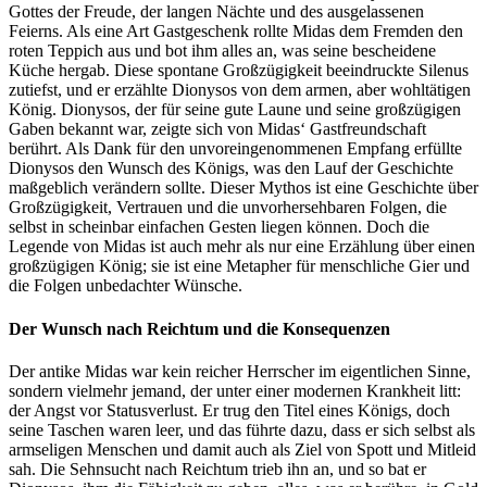
Gottes der Freude, der langen Nächte und des ausgelassenen
Feierns. Als eine Art Gastgeschenk rollte Midas dem Fremden den
roten Teppich aus und bot ihm alles an, was seine bescheidene
Küche hergab. Diese spontane Großzügigkeit beeindruckte Silenus
zutiefst, und er erzählte Dionysos von dem armen, aber wohltätigen
König. Dionysos, der für seine gute Laune und seine großzügigen
Gaben bekannt war, zeigte sich von Midas‘ Gastfreundschaft
berührt. Als Dank für den unvoreingenommenen Empfang erfüllte
Dionysos den Wunsch des Königs, was den Lauf der Geschichte
maßgeblich verändern sollte. Dieser Mythos ist eine Geschichte über
Großzügigkeit, Vertrauen und die unvorhersehbaren Folgen, die
selbst in scheinbar einfachen Gesten liegen können. Doch die
Legende von Midas ist auch mehr als nur eine Erzählung über einen
großzügigen König; sie ist eine Metapher für menschliche Gier und
die Folgen unbedachter Wünsche.
Der Wunsch nach Reichtum und die Konsequenzen
Der antike Midas war kein reicher Herrscher im eigentlichen Sinne,
sondern vielmehr jemand, der unter einer modernen Krankheit litt:
der Angst vor Statusverlust. Er trug den Titel eines Königs, doch
seine Taschen waren leer, und das führte dazu, dass er sich selbst als
armseligen Menschen und damit auch als Ziel von Spott und Mitleid
sah. Die Sehnsucht nach Reichtum trieb ihn an, und so bat er