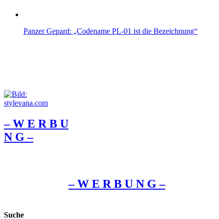
Panzer Gepard: „Codename PL-01 ist die Bezeichnung“
– W Ε R Β U
Ν G –
– W Ε R Β U Ν G –
Suche