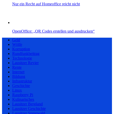
Nur ein Recht auf Homeoffice reicht nicht
OpenOffice: „QR Codes erstellen und ausdrucken“
Geld
Wölfe
Korruption
Rundfunkbeitrag
Technologie
Lausitzer Revier
Rente
Internet
Bildung
Infrastruktur
Geschichte
Linux
Raspberry Pi
Kulinarisches
Lausitzer Bergland
Lausitzer Geschichte
Lausitzer Spreewald