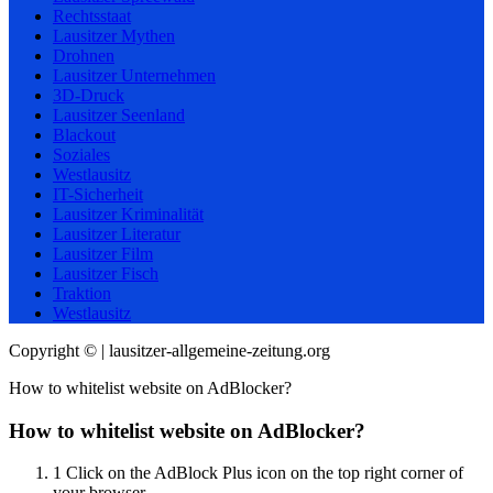
Rechtsstaat
Lausitzer Mythen
Drohnen
Lausitzer Unternehmen
3D-Druck
Lausitzer Seenland
Blackout
Soziales
Westlausitz
IT-Sicherheit
Lausitzer Kriminalität
Lausitzer Literatur
Lausitzer Film
Lausitzer Fisch
Traktion
Westlausitz
Copyright © | lausitzer-allgemeine-zeitung.org
How to whitelist website on AdBlocker?
How to whitelist website on AdBlocker?
1
Click on the AdBlock Plus icon on the top right corner of
your browser