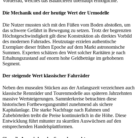
Vorderrad, welches das Balancieren überhaupt ermöglichte.
Die Mechanik und der heutige Wert der Urmodelle
Die Nutzer mussten sich mit den Füßen vom Boden abstoßen, um
das schwere Gefährt in Bewegung zu setzen. Trotz der begrenzten
Höchstgeschwindigkeit gilt diese Konstruktion als direktes Vorbild
des modernen Fahrrades. Heutzutage erzielen authentische
Exemplare dieser frühen Epoche auf dem Markt astronomische
Summen. Experten schätzen den Wert solcher Raritäten je nach
Erhaltungszustand auf enorm hohe Geldbeträge im gehobenen
Segment.
Der steigende Wert klassischer Fahrräder
Neben den musealen Stücken aus der Anfangszeit verzeichnen auch
klassische Rennräder und Tourenmodelle aus späteren Jahrzehnten
massive Wertsteigerungen. Sammlerkreise betrachten diese
historischen Fortbewegungsmittel zunehmend als sichere
Kapitalanlage. Die starke Nachfrage nach Rahmen und
Zubehörteilen treibt die Preise kontinuierlich in die Höhe. Diese
Entwicklung führt mitunter zu skurrilen Auswüchsen auf den
entsprechenden Handelsplattformen.