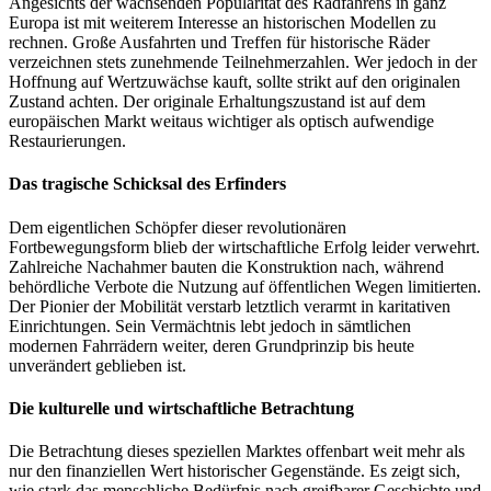
Angesichts der wachsenden Popularität des Radfahrens in ganz
Europa ist mit weiterem Interesse an historischen Modellen zu
rechnen. Große Ausfahrten und Treffen für historische Räder
verzeichnen stets zunehmende Teilnehmerzahlen. Wer jedoch in der
Hoffnung auf Wertzuwächse kauft, sollte strikt auf den originalen
Zustand achten. Der originale Erhaltungszustand ist auf dem
europäischen Markt weitaus wichtiger als optisch aufwendige
Restaurierungen.
Das tragische Schicksal des Erfinders
Dem eigentlichen Schöpfer dieser revolutionären
Fortbewegungsform blieb der wirtschaftliche Erfolg leider verwehrt.
Zahlreiche Nachahmer bauten die Konstruktion nach, während
behördliche Verbote die Nutzung auf öffentlichen Wegen limitierten.
Der Pionier der Mobilität verstarb letztlich verarmt in karitativen
Einrichtungen. Sein Vermächtnis lebt jedoch in sämtlichen
modernen Fahrrädern weiter, deren Grundprinzip bis heute
unverändert geblieben ist.
Die kulturelle und wirtschaftliche Betrachtung
Die Betrachtung dieses speziellen Marktes offenbart weit mehr als
nur den finanziellen Wert historischer Gegenstände. Es zeigt sich,
wie stark das menschliche Bedürfnis nach greifbarer Geschichte und