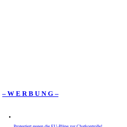
– W Ε R Β U Ν G –
Protestiert gegen die EU-Pläne zur Chatkontrolle!