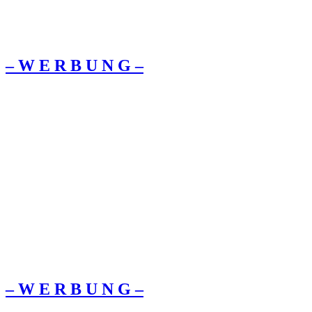
– W Ε R Β U Ν G –
– W Ε R Β U Ν G –