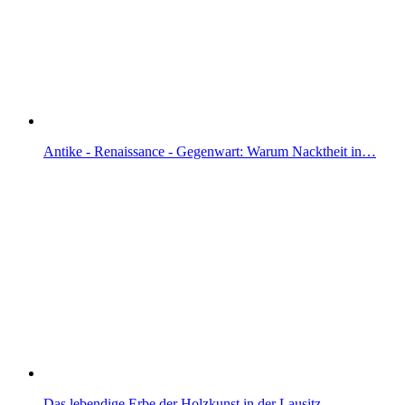
Antike - Renaissance - Gegenwart: Warum Nacktheit in…
Das lebendige Erbe der Holzkunst in der Lausitz