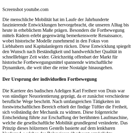
Screenshot youtube.com
Die menschliche Mobilität hat im Laufe der Jahrhunderte
faszinierende Entwicklungen hervorgebracht, die unseren Alltag bis
heute in erheblichem Maße prägen. Besonders die Fortbewegung
mittels Rädern erlebt gegenwärtig bemerkenswerte Renaissance,
wobei historische Modelle zunehmend in den Fokus von
Liebhabern und Kapitalanlegern rücken. Diese Entwicklung spiegelt
den Wunsch nach Beständigkeit und handwerklicher Qualität in
schnelllebiger Zeit wider. Gleichzeitig offenbart der Markt für
historische Fortbewegungsmittel spannende wirtschaftliche
Dynamiken, die weit über die reine Nostalgie hinausgehen.
Der Ursprung der individuellen Fortbewegung
Die Karriere des badischen Adeligen Karl Freiherr von Drais war
von ständiger Neuorientierung geprägt, da er zunächst verschiedene
berufliche Wege beschritt. Nach umfangreichen Tätigkeiten im
forstwirtschaftlichen Bereich erhielt der findige Tüftler die Freiheit,
sich vollständig der Mechanik zu widmen. Diese folgenreiche
Entscheidung führte zur Erschaffung der berühmten Laufmaschine,
welche die gesellschaftliche Mobilität grundlegend veränderte. Das
Prinzip dieses hölzernen Gestells basierte auf dem lenkbaren