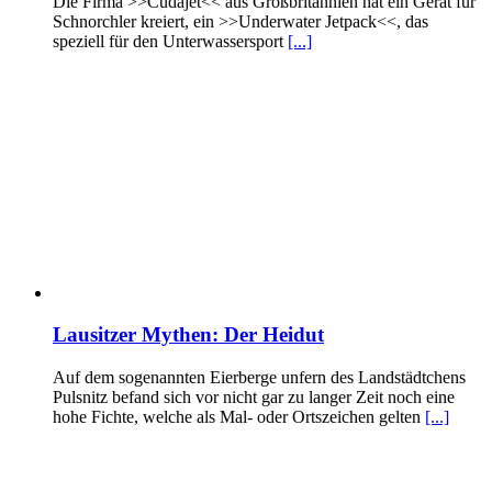
Die Firma >>Cudajet<< aus Großbritannien hat ein Gerät für
Schnorchler kreiert, ein >>Underwater Jetpack<<, das
speziell für den Unterwassersport
[...]
Lausitzer Mythen: Der Heidut
Auf dem sogenannten Eierberge unfern des Landstädtchens
Pulsnitz befand sich vor nicht gar zu langer Zeit noch eine
hohe Fichte, welche als Mal- oder Ortszeichen gelten
[...]