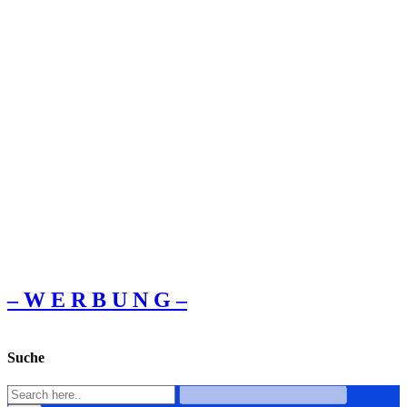
– W Ε R Β U Ν G –
Suche