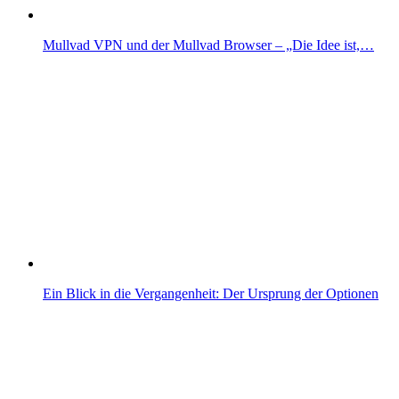
Mullvad VPN und der Mullvad Browser – „Die Idee ist,…
Ein Blick in die Vergangenheit: Der Ursprung der Optionen