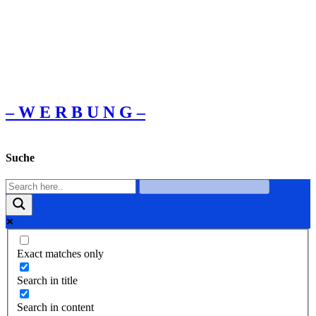
– W Ε R Β U Ν G –
Suche
Exact matches only
Search in title
Search in content