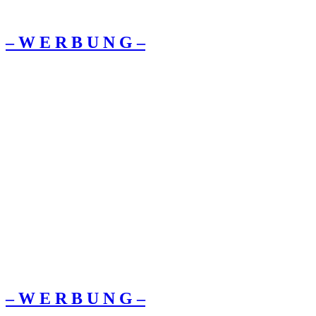
– W Ε R Β U Ν G –
– W Ε R Β U Ν G –