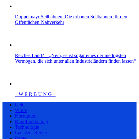
Doppelmayr Seilbahnen: Die urbanen Seilbahnen für den
Öffentlichen-Nahverkehr
Reiches Land? – „Nein, es ist sogar eines der niedrigsten
Vermögen, die sich unter allen Industrieländern finden lassen“
– W Ε R Β U Ν G –
Geld
Wölfe
Korruption
Rundfunkbeitrag
Technologie
Lausitzer Revier
Rente