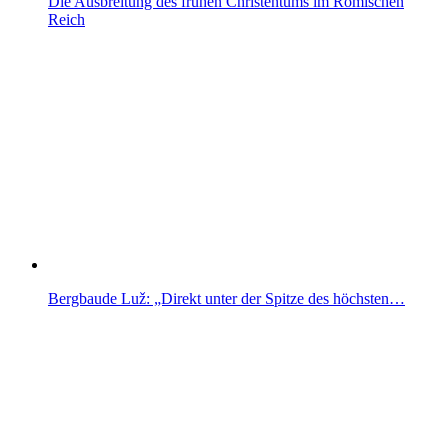
Die Ausbreitung des frühen Christentums im Römischen
Reich
Bergbaude Luž: „Direkt unter der Spitze des höchsten…