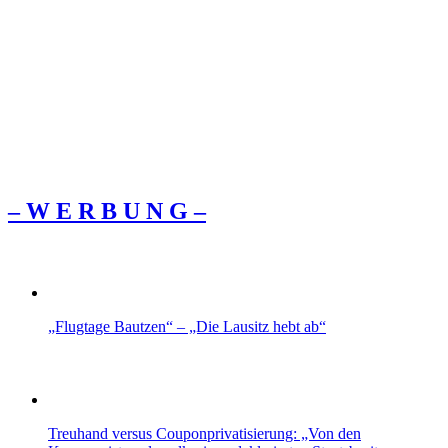
– W Ε R Β U Ν G –
„Flugtage Bautzen“ – „Die Lausitz hebt ab“
Treuhand versus Couponprivatisierung: „Von den