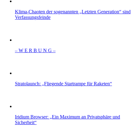
Klima-Chaoten der sogenannten „Letzten Generation“ sind
Verfassungsfeinde
– W Ε R Β U Ν G –
Stratolaunch: „Fliegende Startrampe für Raketen“
Iridium Browser: „Ein Maximum an Privatsphäre und
Sicherheit“