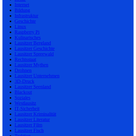
Internet
Bildung
Infrastruktur
Geschichte
Linux
Raspberry Pi
Kulinarisches
Lausitzer Bergland
Lausitzer Geschichte
Lausitzer Spreewald
Rechtsstaat
Lausitzer Mythen
Drohnen
Lausitzer Unternehmen
3D-Druck
Lausitzer Seenland
Blackout
Soziales
Westlausitz
IT-Sicherheit
Lausitzer Kriminalität
Lausitzer Literatur
Lausitzer Film
Lausitzer Fisch
Traktion