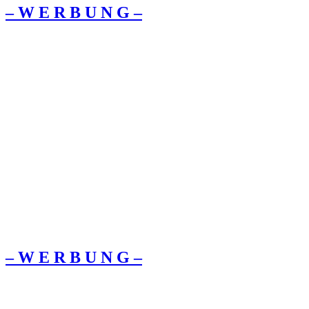
– W Ε R Β U Ν G –
– W Ε R Β U Ν G –