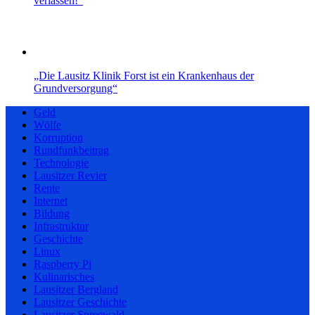
verlassen!“
„Die Lausitz Klinik Forst ist ein Krankenhaus der
Grundversorgung“
Geld
Wölfe
Korruption
Rundfunkbeitrag
Technologie
Lausitzer Revier
Rente
Internet
Bildung
Infrastruktur
Geschichte
Linux
Raspberry Pi
Kulinarisches
Lausitzer Bergland
Lausitzer Geschichte
Lausitzer Spreewald