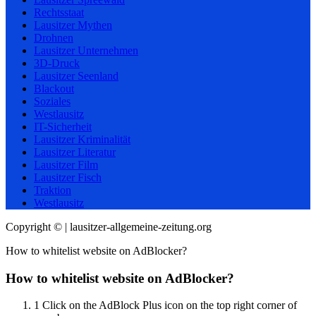
Rechtsstaat
Lausitzer Mythen
Drohnen
Lausitzer Unternehmen
3D-Druck
Lausitzer Seenland
Blackout
Soziales
Westlausitz
IT-Sicherheit
Lausitzer Kriminalität
Lausitzer Literatur
Lausitzer Film
Lausitzer Fisch
Traktion
Westlausitz
Copyright © | lausitzer-allgemeine-zeitung.org
How to whitelist website on AdBlocker?
How to whitelist website on AdBlocker?
1
Click on the AdBlock Plus icon on the top right corner of