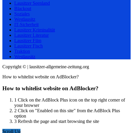
Lausitzer Seenland
Blackout
Soziales
Westlausitz
IT-Sicherheit
Lausitzer Kriminalität
Lausitzer Literatur
Lausitzer Film
Lausitzer Fisch
Traktion
Westlausitz
Copyright © | lausitzer-allgemeine-zeitung.org
How to whitelist website on AdBlocker?
How to whitelist website on AdBlocker?
1
Click on the AdBlock Plus icon on the top right corner of
your browser
2
Click on "Enabled on this site" from the AdBlock Plus
option
3
Refresh the page and start browsing the site
Scroll Up