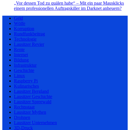
„Vor dessen Tod zu quälen habe“ – Mit ein paar Mausklicks
einem professionellen Auftragskiller im Darknet anheuern?
Geld
Wölfe
Korruption
Rundfunkbeitrag
Technologie
Lausitzer Revier
Rente
Internet
Bildung
Infrastruktur
Geschichte
Linux
Raspberry Pi
Kulinarisches
Lausitzer Bergland
Lausitzer Geschichte
Lausitzer Spreewald
Rechtsstaat
Lausitzer Mythen
Drohnen
Lausitzer Unternehmen
3D-Druck