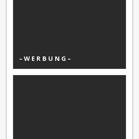
– W Ε R Β U Ν G –