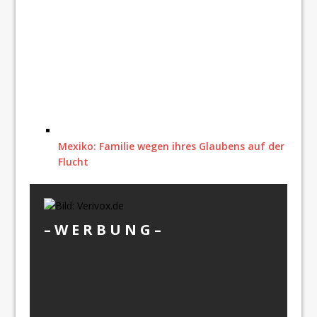
Mexiko: Familie wegen ihres Glaubens auf der
Flucht
– W Ε R Β U Ν G –