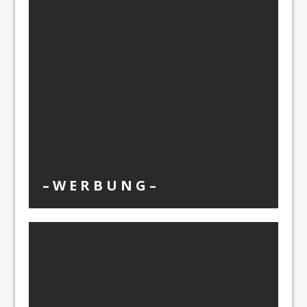
– W Ε R Β U Ν G –