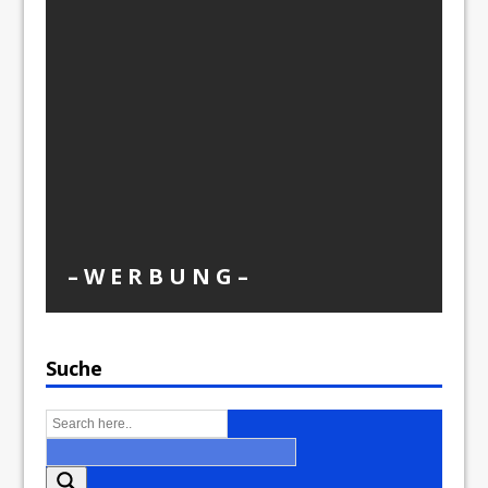
– W Ε R Β U Ν G –
Suche