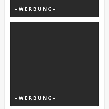
– W Ε R Β U Ν G –
– W Ε R Β U Ν G –