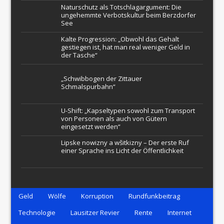
Naturschutz als Totschlagargument: Die
ungehemmte Verbotskultur beim Berzdorfer
See
Kalte Progression: „Obwohl das Gehalt
gestiegen ist, hat man real weniger Geld in
der Tasche“
„Schwibbogen der Zittauer
Schmalspurbahn“
U-Shift: „Kapseltypen sowohl zum Transport
von Personen als auch von Gütern
eingesetzt werden“
Lipske nowizny a wšitkizny – Der erste Ruf
einer Sprache ins Licht der Öffentlichkeit
Geld
Wölfe
Korruption
Rundfunkbeitrag
Technologie
Lausitzer Revier
Rente
Internet