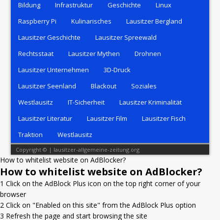
Bildung
Infrastruktur
Geschichte
Linux
Raspberry Pi
Kulinarisches
Lausitzer Bergland
Lausitzer Geschichte
Lausitzer Spreewald
Rechtsstaat
Lausitzer Mythen
Drohnen
Lausitzer Unternehmen
3D-Druck
Lausitzer Seenland
Blackout
Soziales
Westlausitz
IT-Sicherheit
Lausitzer Kriminalität
Lausitzer Literatur
Lausitzer Film
Lausitzer Fisch
Traktion
Westlausitz
Copyright © | lausitzer-allgemeine-zeitung.org
How to whitelist website on AdBlocker?
How to whitelist website on AdBlocker?
1
Click on the AdBlock Plus icon on the top right corner of your
browser
2
Click on "Enabled on this site" from the AdBlock Plus option
3
Refresh the page and start browsing the site