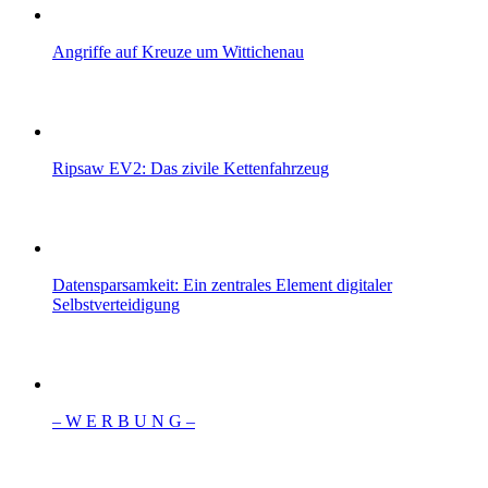
Angriffe auf Kreuze um Wittichenau
Ripsaw EV2: Das zivile Kettenfahrzeug
Datensparsamkeit: Ein zentrales Element digitaler
Selbstverteidigung
– W Ε R Β U Ν G –