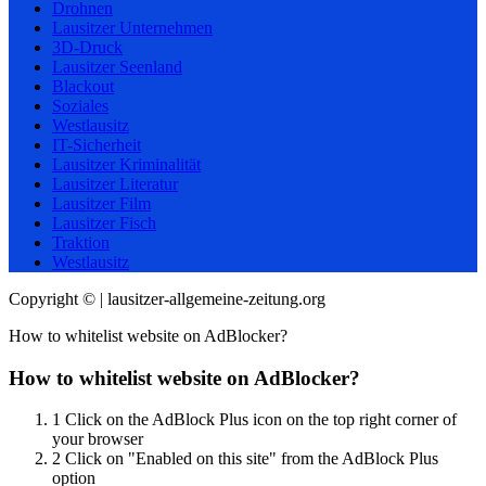
Drohnen
Lausitzer Unternehmen
3D-Druck
Lausitzer Seenland
Blackout
Soziales
Westlausitz
IT-Sicherheit
Lausitzer Kriminalität
Lausitzer Literatur
Lausitzer Film
Lausitzer Fisch
Traktion
Westlausitz
Copyright © | lausitzer-allgemeine-zeitung.org
How to whitelist website on AdBlocker?
How to whitelist website on AdBlocker?
1
Click on the AdBlock Plus icon on the top right corner of
your browser
2
Click on "Enabled on this site" from the AdBlock Plus
option