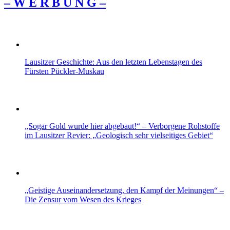
– W Ε R Β U Ν G –
Lausitzer Geschichte: Aus den letzten Lebenstagen des
Fürsten Pückler-Muskau
„Sogar Gold wurde hier abgebaut!“ – Verborgene Rohstoffe
im Lausitzer Revier: „Geologisch sehr vielseitiges Gebiet“
„Geistige Auseinandersetzung, den Kampf der Meinungen“ –
Die Zensur vom Wesen des Krieges