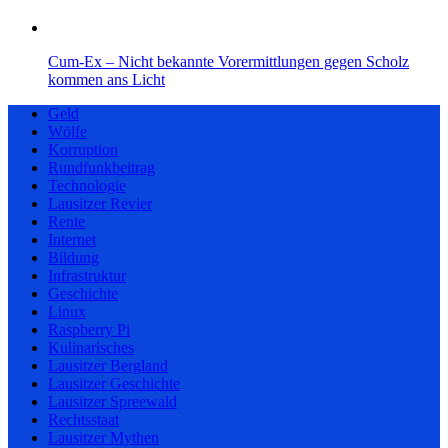
Cum-Ex – Nicht bekannte Vorermittlungen gegen Scholz
kommen ans Licht
Geld
Wölfe
Korruption
Rundfunkbeitrag
Technologie
Lausitzer Revier
Rente
Internet
Bildung
Infrastruktur
Geschichte
Linux
Raspberry Pi
Kulinarisches
Lausitzer Bergland
Lausitzer Geschichte
Lausitzer Spreewald
Rechtsstaat
Lausitzer Mythen