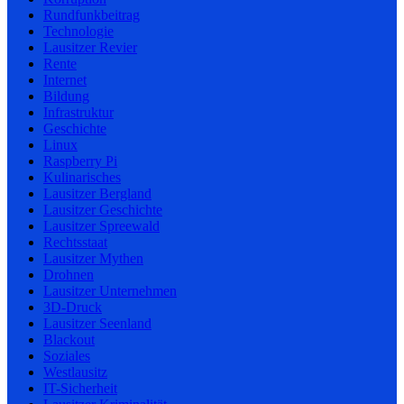
Rundfunkbeitrag
Technologie
Lausitzer Revier
Rente
Internet
Bildung
Infrastruktur
Geschichte
Linux
Raspberry Pi
Kulinarisches
Lausitzer Bergland
Lausitzer Geschichte
Lausitzer Spreewald
Rechtsstaat
Lausitzer Mythen
Drohnen
Lausitzer Unternehmen
3D-Druck
Lausitzer Seenland
Blackout
Soziales
Westlausitz
IT-Sicherheit