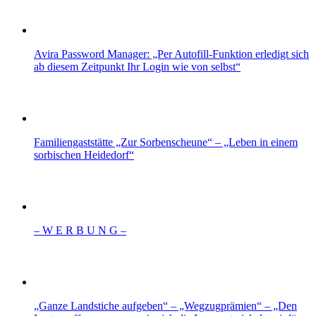
Avira Password Manager: „Per Autofill-Funktion erledigt sich
ab diesem Zeitpunkt Ihr Login wie von selbst“
Familiengaststätte „Zur Sorbenscheune“ – „Leben in einem
sorbischen Heidedorf“
– W Ε R Β U Ν G –
„Ganze Landstiche aufgeben“ – „Wegzugprämien“ – „Den