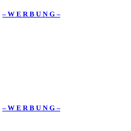
– W Ε R Β U Ν G –
– W Ε R Β U Ν G –