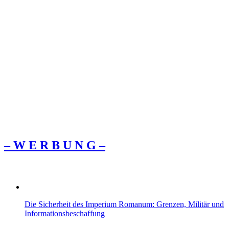
– W Ε R Β U Ν G –
Die Sicherheit des Imperium Romanum: Grenzen, Militär und
Informationsbeschaffung