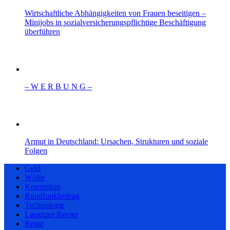
Wirtschaftliche Abhängigkeiten von Frauen beseitigen –
Minijobs in sozialversicherungspflichtige Beschäftigung
überführen
– W Ε R Β U Ν G –
Armut in Deutschland: Ursachen, Strukturen und soziale
Folgen
Geld
Wölfe
Korruption
Rundfunkbeitrag
Technologie
Lausitzer Revier
Rente