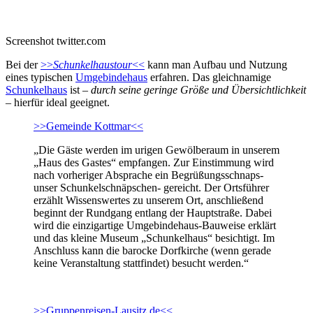
Screenshot twitter.com
Bei der
>>
Schunkelhaustour
<<
kann man Aufbau und Nutzung
eines typischen
Umgebindehaus
erfahren. Das gleichnamige
Schunkelhaus
ist –
durch seine geringe Größe und Übersichtlichkeit
– hierfür ideal geeignet.
>>Gemeinde Kottmar<<
„Die Gäste werden im urigen Gewölberaum in unserem
„Haus des Gastes“ empfangen. Zur Einstimmung wird
nach vorheriger Absprache ein Begrüßungsschnaps-
unser Schunkelschnäpschen- gereicht. Der Ortsführer
erzählt Wissenswertes zu unserem Ort, anschließend
beginnt der Rundgang entlang der Hauptstraße. Dabei
wird die einzigartige Umgebindehaus-Bauweise erklärt
und das kleine Museum „Schunkelhaus“ besichtigt. Im
Anschluss kann die barocke Dorfkirche (wenn gerade
keine Veranstaltung stattfindet) besucht werden.“
>>Gruppenreisen-Lausitz.de<<