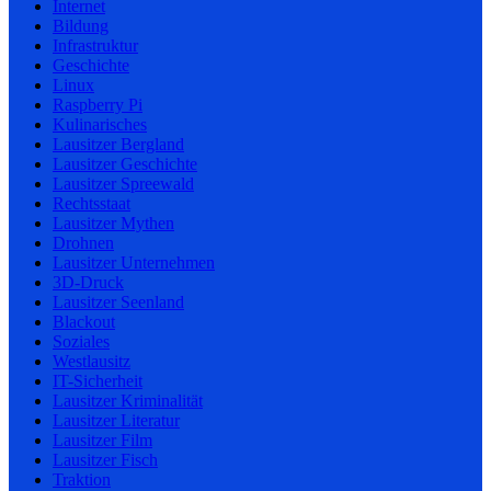
Internet
Bildung
Infrastruktur
Geschichte
Linux
Raspberry Pi
Kulinarisches
Lausitzer Bergland
Lausitzer Geschichte
Lausitzer Spreewald
Rechtsstaat
Lausitzer Mythen
Drohnen
Lausitzer Unternehmen
3D-Druck
Lausitzer Seenland
Blackout
Soziales
Westlausitz
IT-Sicherheit
Lausitzer Kriminalität
Lausitzer Literatur
Lausitzer Film
Lausitzer Fisch
Traktion