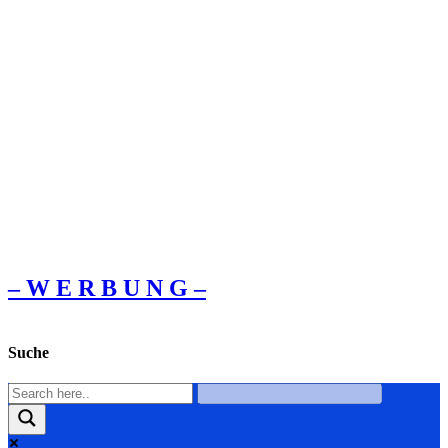
– W Ε R Β U Ν G –
Suche