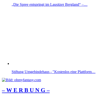
„Die Spree entspringt im Lausitzer Bergland“ –…
Stiftung Umgebindehaus - "Kostenlos eine Plattform…
– W Ε R Β U Ν G –